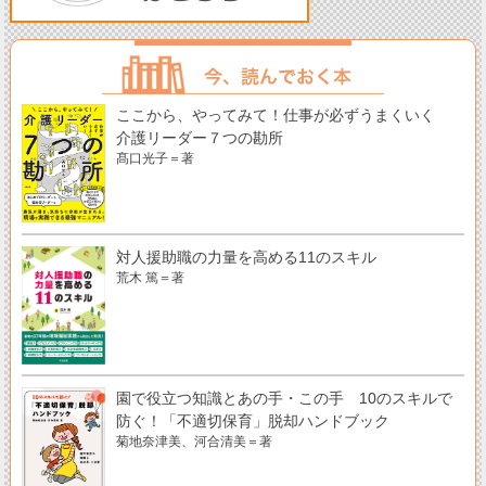
ここから、やってみて！仕事が必ずうまくいく
介護リーダー７つの勘所
髙口光子＝著
対人援助職の力量を高める11のスキル
荒木 篤＝著
園で役立つ知識とあの手・この手 10のスキルで
防ぐ！「不適切保育」脱却ハンドブック
菊地奈津美、河合清美＝著