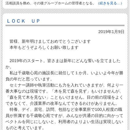
活相談員を務め、その後グループホームの管理者となる。
（続きを見る…）
ＬＯＣＫ ＵＰ
2019年1月9日
皆様、新年明けましておめでとうございます
本年もどうぞよろしくお願い致します
2019年のスタート。皆さまは新年にどんな誓いを立てました
か。
私は千歳敬心苑の施設長に就任して１か月。いよいよ今年が勝
負の年だと思っています。
セミナー講師や執筆活動にも力を入れていきますが、何より一
番大事なのは現場です。「木を見て森を見ず」もいけませんが、
「森を見て木を見ない」こともいけません。目の前の現場をよく
できなくて、介護業界の改革なんてできるわけがありません。
特養、デイ、居宅、訪問、包括など全事業所で100人程度の職
員が所属する千歳敬心苑ですが、みんなが共通の目的に向かって
ベクトルを同じにしないと、利用者のよりよい生活は実現しない
ものと考えています。