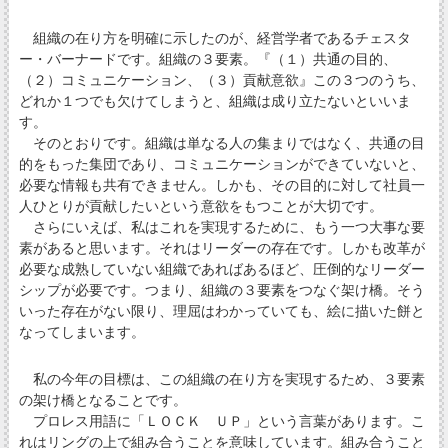
組織の在り方を明確に示したのが、経営学者であるチェスタ
ー・バーナードです。組織の３要素。『（１）共通の目的、
（２）コミュニケーション、（３）貢献意欲』この３つのうち、
どれか１つでも欠けてしまうと、組織は成り立たないといいま
す。
そのとおりです。組織は単なる人の集まりではなく、共通の目
的をもった集団であり、コミュニケーションができていないと、
必要な情報も共有できません。しかも、その目的に対して社員一
人ひとりが貢献したいという意欲をもつことが大切です。
さらにいえば、私はこれを実現するために、もう一つ大事な要
素があると思います。それはリーダーの存在です。しかも改革が
必要な成熟していない組織であればあるほど、圧倒的なリーダー
シップが必要です。つまり、組織の３要素をつなぐ架け橋。そう
いった存在がない限り、理屈はわかっていても、絵に描いた餅と
なってしまいます。
私の今年の目標は、この組織の在り方を実現するため、３要素
の架け橋となることです。
プロレス用語に「ＬＯＣＫ ＵＰ」という言葉があります。こ
れはリングの上で組み合うことを意味しています。組み合うこと