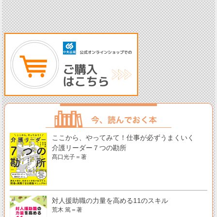
ここから、やってみて！仕事が必ずうまくいく
介護リーダー７つの勘所
髙口光子＝著
対人援助職の力量を高める11のスキル
荒木 篤＝著