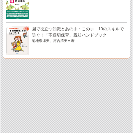
園で役立つ知識とあの手・この手 10のスキルで
防ぐ！「不適切保育」脱却ハンドブック
菊地奈津美、河合清美＝著