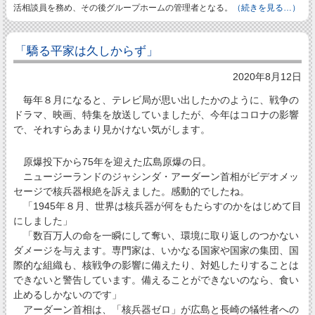
活相談員を務め、その後グループホームの管理者となる。
（続きを見る…）
「驕る平家は久しからず」
2020年8月12日
毎年８月になると、テレビ局が思い出したかのように、戦争の
ドラマ、映画、特集を放送していましたが、今年はコロナの影響
で、それすらあまり見かけない気がします。
原爆投下から75年を迎えた広島原爆の日。
ニュージーランドのジャシンダ・アーダーン首相がビデオメッ
セージで核兵器根絶を訴えました。感動的でしたね。
「1945年８月、世界は核兵器が何をもたらすのかをはじめて目
にしました」
「数百万人の命を一瞬にして奪い、環境に取り返しのつかない
ダメージを与えます。専門家は、いかなる国家や国家の集団、国
際的な組織も、核戦争の影響に備えたり、対処したりすることは
できないと警告しています。備えることができないのなら、食い
止めるしかないのです」
アーダーン首相は、「核兵器ゼロ」が広島と長崎の犠牲者への