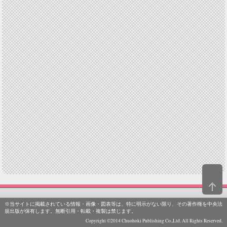
※当サイトに掲載されている情報・画像・図表等は、特に明示がない限り、その著作権を中央法
規出版が保有します。無断引用・転載・複製は禁じます。
Copyright ©2014 Chuohoki Publishing Co.,Ltd. All Rights Reserved.