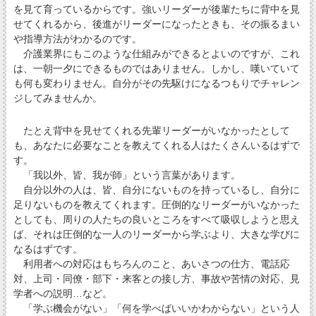
を見て育っているからです。強いリーダーが後輩たちに背中を見
せてくれるから、後進がリーダーになったときも、その振るまい
や指導方法がわかるのです。
介護業界にもこのような仕組みができるとよいのですが、これ
は、一朝一夕にできるものではありません。しかし、嘆いていて
も何も変わりません。自分がその先駆けになるつもりでチャレン
ジしてみませんか。
たとえ背中を見せてくれる先輩リーダーがいなかったとして
も、あなたに必要なことを教えてくれる人はたくさんいるはずで
す。
「我以外、皆、我が師」という言葉があります。
自分以外の人は、皆、自分にないものを持っているし、自分に
足りないものを教えてくれます。圧倒的なリーダーがいなかった
としても、周りの人たちの良いところをすべて吸収しようと思え
ば、それは圧倒的な一人のリーダーから学ぶより、大きな学びに
なるはずです。
利用者への対応はもちろんのこと、あいさつの仕方、電話応
対、上司・同僚・部下・来客との接し方、事故や苦情の対応、見
学者への説明…など。
「学ぶ機会がない」「何を学べばいいかわからない」という人