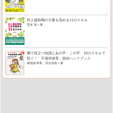
対人援助職の力量を高める11のスキル
荒木 篤＝著
園で役立つ知識とあの手・この手 10のスキルで
防ぐ！「不適切保育」脱却ハンドブック
菊地奈津美、河合清美＝著