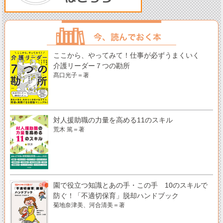
ここから、やってみて！仕事が必ずうまくいく
介護リーダー７つの勘所
髙口光子＝著
対人援助職の力量を高める11のスキル
荒木 篤＝著
園で役立つ知識とあの手・この手 10のスキルで
防ぐ！「不適切保育」脱却ハンドブック
菊地奈津美、河合清美＝著