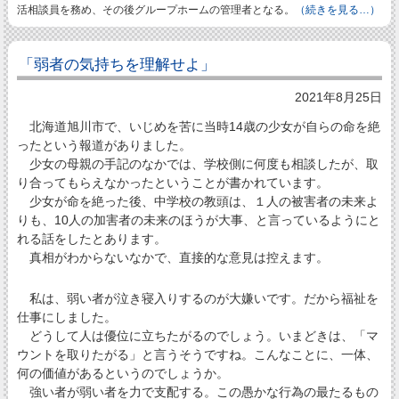
活相談員を務め、その後グループホームの管理者となる。
（続きを見る…）
「弱者の気持ちを理解せよ」
2021年8月25日
北海道旭川市で、いじめを苦に当時14歳の少女が自らの命を絶
ったという報道がありました。
少女の母親の手記のなかでは、学校側に何度も相談したが、取
り合ってもらえなかったということが書かれています。
少女が命を絶った後、中学校の教頭は、１人の被害者の未来よ
りも、10人の加害者の未来のほうが大事、と言っているようにと
れる話をしたとあります。
真相がわからないなかで、直接的な意見は控えます。
私は、弱い者が泣き寝入りするのが大嫌いです。だから福祉を
仕事にしました。
どうして人は優位に立ちたがるのでしょう。いまどきは、「マ
ウントを取りたがる」と言うそうですね。こんなことに、一体、
何の価値があるというのでしょうか。
強い者が弱い者を力で支配する。この愚かな行為の最たるもの