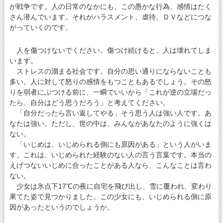
が戦争です。人の日常のなかにも、この愚かな行為、感情はたく
さん潜んでいます。それがハラスメント、虐待、ＤＶなどにつな
がっていくのです。
人を傷つけないでください。傷つけ続けると、人は壊れてしま
います。
ストレスの溜まる社会です。自分の思い通りにならないことも
多い。人に対して怒りの感情をもつこともあるでしょう。その怒
りを弱者にぶつける前に、一瞬でいいから「これが逆の立場だっ
たら、自分はどう思うだろう」と考えてください。
「自分だったら言い返してやる」そう思う人は強い人です。あ
なたは強い。ただし、世の中は、みんながあなたのように強くは
ない。
「いじめは、いじめられる側にも原因がある」という人がいま
す。これは、いじめられた経験のない人の言う言葉です。本当の
えげつないいじめに合ったことがある人なら、こんなことは言わ
ない。
少女は氷点下17℃の夜に自宅を飛び出し、雪に覆われ、変わり
果てた姿で見つかりました。この少女にも、いじめられる側に原
因があったというのでしょうか。