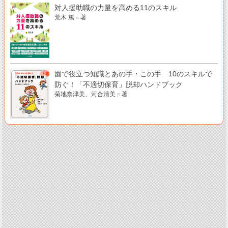
対人援助職の力量を高める11のスキル
荒木 篤＝著
園で役立つ知識とあの手・この手 10のスキルで
防ぐ！「不適切保育」脱却ハンドブック
菊地奈津美、河合清美＝著