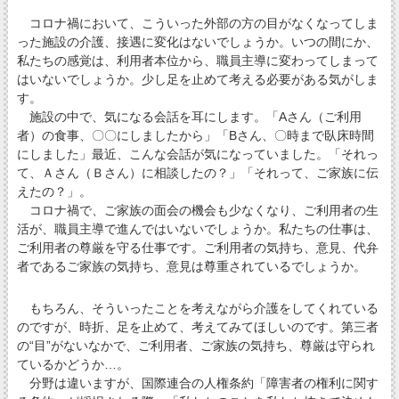
コロナ禍において、こういった外部の方の目がなくなってしま
った施設の介護、接遇に変化はないでしょうか。いつの間にか、
私たちの感覚は、利用者本位から、職員主導に変わってしまって
はいないでしょうか。少し足を止めて考える必要がある気がしま
す。
施設の中で、気になる会話を耳にします。「Aさん（ご利用
者）の食事、〇〇にしましたから」「Bさん、〇時まで臥床時間
にしました」最近、こんな会話が気になっていました。「それっ
て、Ａさん（Ｂさん）に相談したの？」「それって、ご家族に伝
えたの？」。
コロナ禍で、ご家族の面会の機会も少なくなり、ご利用者の生
活が、職員主導で進んではいないでしょうか。私たちの仕事は、
ご利用者の尊厳を守る仕事です。ご利用者の気持ち、意見、代弁
者であるご家族の気持ち、意見は尊重されているでしょうか。
もちろん、そういったことを考えながら介護をしてくれている
のですが、時折、足を止めて、考えてみてほしいのです。第三者
の“目”がないなかで、ご利用者、ご家族の気持ち、尊厳は守られ
ているかどうか…。
分野は違いますが、国際連合の人権条約「障害者の権利に関す