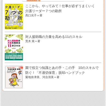
ここから、やってみて！仕事が必ずうまくいく
介護リーダー７つの勘所
髙口光子＝著
対人援助職の力量を高める11のスキル
荒木 篤＝著
園で役立つ知識とあの手・この手 10のスキルで
防ぐ！「不適切保育」脱却ハンドブック
菊地奈津美、河合清美＝著