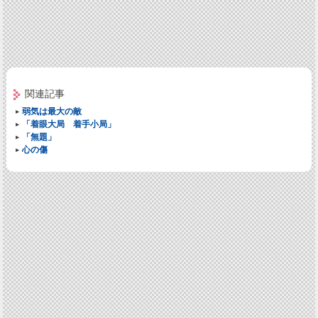
関連記事
弱気は最大の敵
「着眼大局 着手小局」
「無題」
心の傷