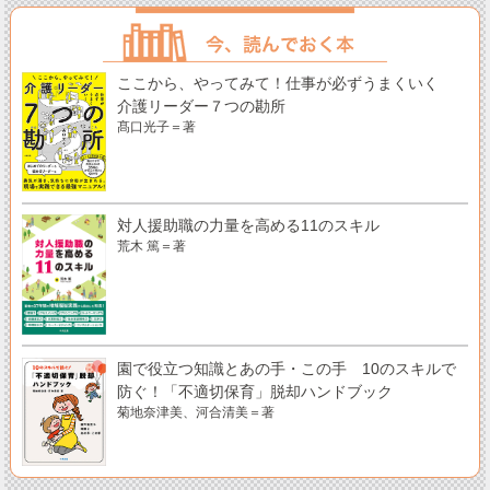
ここから、やってみて！仕事が必ずうまくいく
介護リーダー７つの勘所
髙口光子＝著
対人援助職の力量を高める11のスキル
荒木 篤＝著
園で役立つ知識とあの手・この手 10のスキルで
防ぐ！「不適切保育」脱却ハンドブック
菊地奈津美、河合清美＝著