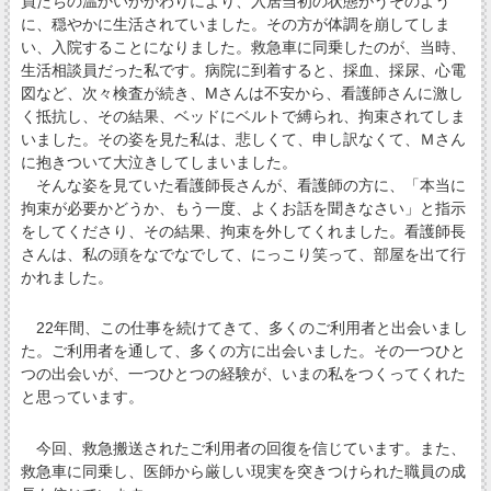
員たちの温かいかかわりにより、入居当初の状態がうそのよう
に、穏やかに生活されていました。その方が体調を崩してしま
い、入院することになりました。救急車に同乗したのが、当時、
生活相談員だった私です。病院に到着すると、採血、採尿、心電
図など、次々検査が続き、Mさんは不安から、看護師さんに激し
く抵抗し、その結果、ベッドにベルトで縛られ、拘束されてしま
いました。その姿を見た私は、悲しくて、申し訳なくて、Ｍさん
に抱きついて大泣きしてしまいました。
そんな姿を見ていた看護師長さんが、看護師の方に、「本当に
拘束が必要かどうか、もう一度、よくお話を聞きなさい」と指示
をしてくださり、その結果、拘束を外してくれました。看護師長
さんは、私の頭をなでなでして、にっこり笑って、部屋を出て行
かれました。
22年間、この仕事を続けてきて、多くのご利用者と出会いまし
た。ご利用者を通して、多くの方に出会いました。その一つひと
つの出会いが、一つひとつの経験が、いまの私をつくってくれた
と思っています。
今回、救急搬送されたご利用者の回復を信じています。また、
救急車に同乗し、医師から厳しい現実を突きつけられた職員の成