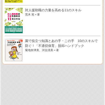
対人援助職の力量を高める11のスキル
荒木 篤＝著
園で役立つ知識とあの手・この手 10のスキルで
防ぐ！「不適切保育」脱却ハンドブック
菊地奈津美、河合清美＝著