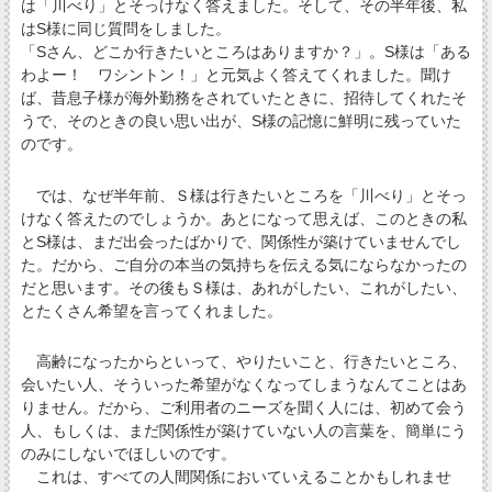
は「川べり」とそっけなく答えました。そして、その半年後、私
はS様に同じ質問をしました。
「Sさん、どこか行きたいところはありますか？」。S様は「ある
わよー！ ワシントン！」と元気よく答えてくれました。聞け
ば、昔息子様が海外勤務をされていたときに、招待してくれたそ
うで、そのときの良い思い出が、S様の記憶に鮮明に残っていた
のです。
では、なぜ半年前、Ｓ様は行きたいところを「川べり」とそっ
けなく答えたのでしょうか。あとになって思えば、このときの私
とS様は、まだ出会ったばかりで、関係性が築けていませんでし
た。だから、ご自分の本当の気持ちを伝える気にならなかったの
だと思います。その後もＳ様は、あれがしたい、これがしたい、
とたくさん希望を言ってくれました。
高齢になったからといって、やりたいこと、行きたいところ、
会いたい人、そういった希望がなくなってしまうなんてことはあ
りません。だから、ご利用者のニーズを聞く人には、初めて会う
人、もしくは、まだ関係性が築けていない人の言葉を、簡単にう
のみにしないでほしいのです。
これは、すべての人間関係においていえることかもしれませ