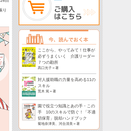
月26日
振り
ここから、やってみて！仕事が
必ずうまくいく 介護リーダー
７つの勘所
髙口光子＝著
対人援助職の力量を高める11の
スキル
荒木 篤＝著
園で役立つ知識とあの手・この
手 10のスキルで防ぐ！「不適
切保育」脱却ハンドブック
菊地奈津美、河合清美＝著