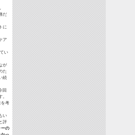
し
務だ
トに
ケア
てい
なが
のた
い続
今回
す。
来を考
もい
と評
ャーの
たかっ