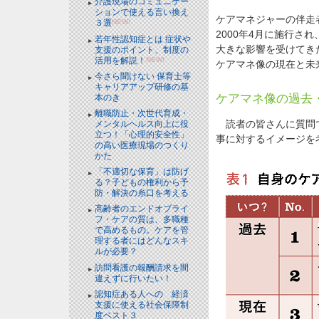
介護現場のコミュニケー
ションで使える言い換え
ケアマネジャーの伴走
３選
NEW!
2000年4月に施行さ
若年性認知症とは 症状や
大きな影響を受けてき
支援のポイント、制度の
活用を解説！
NEW!
ケアマネ像の現在と未
今さら聞けない 保育士等
キャリアアップ研修の基
ケアマネ像の過去
本のき
離職防止・次世代育成・
読者の皆さんに質問で
メンタルヘルス向上に役
立つ！「心理的安全性」
事に対するイメージを
の高い医療現場のつくり
かた
「不適切な保育」は防げ
る？子どもの権利から予
防・解決の糸口を考える
高齢者のエンドオブライ
フ・ケアの質は、多職種
で高めるもの。ケアを管
理する者にはどんなスキ
ルが必要？
訪問看護の報酬請求を間
違えずに行いたい！
認知症ある人への 経済
支援に使える社会保障制
度ベスト３