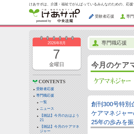
けあサポは、介護・福祉でがんばっているみんなのための、応援
受験者応援
専門
専門職応援
2026年8月
7
今月のケア
金曜日
CONTENTS
受験者応援
専門職応援
一覧
創刊300号特別
ニュース
ケアマネジャー
【雑誌】今月のおはよう
21
25年の歩みを
【雑誌】今月のケアマネ
ジャー