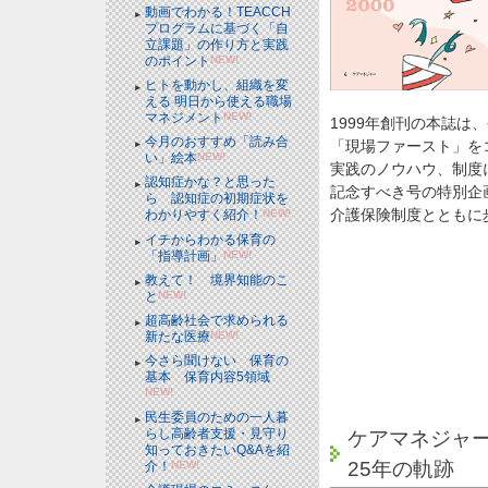
動画でわかる！TEACCH
プログラムに基づく「自
立課題」の作り方と実践
のポイント
NEW!
ヒトを動かし、組織を変
える 明日から使える職場
マネジメント
NEW!
1999年創刊の本誌は
今月のおすすめ「読み合
「現場ファースト」を
い」絵本
NEW!
実践のノウハウ、制度
認知症かな？と思った
記念すべき号の特別企
ら 認知症の初期症状を
介護保険制度とともに
わかりやすく紹介！
NEW!
イチからわかる保育の
「指導計画」
NEW!
教えて！ 境界知能のこ
と
NEW!
超高齢社会で求められる
新たな医療
NEW!
今さら聞けない 保育の
基本 保育内容5領域
NEW!
民生委員のための一人暮
らし高齢者支援・見守り
ケアマネジャ
知っておきたいQ&Aを紹
25年の軌跡
介！
NEW!