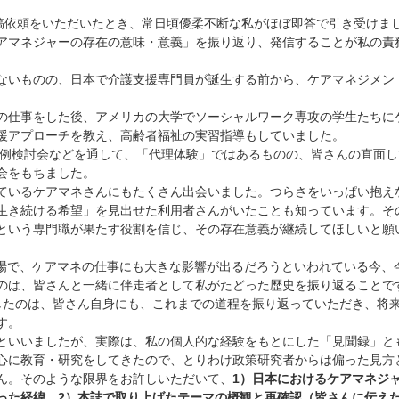
稿依頼をいただいたとき、常日頃優柔不断な私がほぼ即答で引き受けま
アマネジャーの存在の意味・意義」を振り返り、発信することが私の責
。
いものの、日本で介護支援専門員が誕生する前から、ケアマネジメン
仕事をした後、アメリカの大学でソーシャルワーク専攻の学生たちに
援アプローチを教え、高齢者福祉の実習指導もしていました。
事例検討会などを通して、「代理体験」ではあるものの、皆さんの直面し
会をもちました。
いるケアマネさんにもたくさん出会いました。つらさをいっぱい抱え
生き続ける希望」を見出せた利用者さんがいたことも知っています。そ
という専門職が果たす役割を信じ、その存在意義が継続してほしいと願
場で、ケアマネの仕事にも大きな影響が出るだろうといわれている今、
のは、皆さんと一緒に伴走者として私がたどった歴史を振り返ることで
たのは、皆さん自身にも、これまでの道程を振り返っていただき、将
す。
いいましたが、実際は、私の個人的な経験をもとにした「見聞録」と
心に教育・研究をしてきたので、とりわけ政策研究者からは偏った見方
ん。そのような限界をお許しいただいて、
1）日本におけるケアマネジ
った経緯、2）本誌で取り上げたテーマの概観と再確認（皆さんに伝え