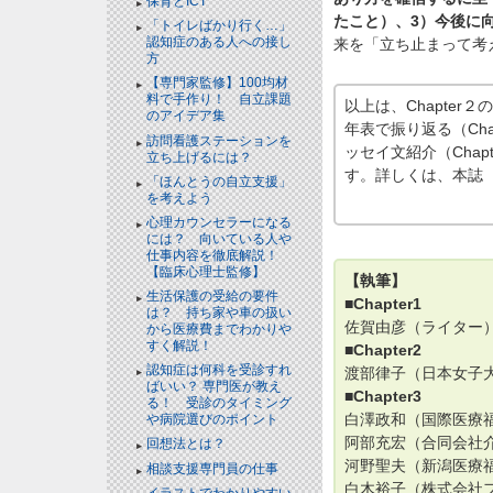
保育とICT
たこと）、3）今後に
「トイレばかり行く…」
認知症のある人への接し
来を「立ち止まって考
方
【専門家監修】100均材
料で手作り！ 自立課題
以上は、Chapte
のアイデア集
年表で振り返る（Cha
訪問看護ステーションを
ッセイ文紹介（Cha
立ち上げるには？
す。詳しくは、本誌（
「ほんとうの自立支援」
を考えよう
心理カウンセラーになる
には？ 向いている人や
仕事内容を徹底解説！
【臨床心理士監修】
【執筆】
生活保護の受給の要件
■Chapter1
は？ 持ち家や車の扱い
佐賀由彦（ライター
から医療費までわかりや
すく解説！
■Chapter2
認知症は何科を受診すれ
渡部律子（日本女子大
ばいい？ 専門医が教え
■Chapter3
る！ 受診のタイミング
白澤政和（国際医療福
や病院選びのポイント
阿部充宏（合同会社介
回想法とは？
河野聖夫（新潟医療福
相談支援専門員の仕事
白木裕子（株式会社フ
イラストでわかりやすい