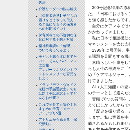
処法
300号記念特集の原
介護リーダーの悩み解決
た。「日本におけるケ
【保育者必見】子どもの
と強く感じたからです
困りをどうやって伝え
る？気になる子の保護者
自分はケアマネではな
への対応ポイント
かかわってきました。
保育所等での不適切な保
私は日本で相談援助の
育に対する予防と対策
マネジメントを含む支
精神科看護の「倫理」に
1995年に帰国後、
ついて考えてみよう
る課題を見聞きする機
子どもを怒らずに育てた
い！ そんなパパ・ママ
素晴らしい仕事をして
に吉報
らも人生の最終章に「
アンガーマネジメントで
ストレスフリーな育児を
め「ケアマネジャー」
しよう
けてきました。
ドラマ『デフ・ヴォイス
AI（人工知能）の登
法廷の手話通訳士』でも
のテーマとして選んだ
話題！手話通訳士ってど
んなお仕事？
冒頭で8つの質問をし
これで子育ても安心！お
えてほしかったからで
すすめの子育てメディ
「歴史を振り返る」と
ア・アプリ5選
えます。私は実践を中
アトリエから始まる「探
価されるかもしれませ
究活動」
あり方を確信するに至