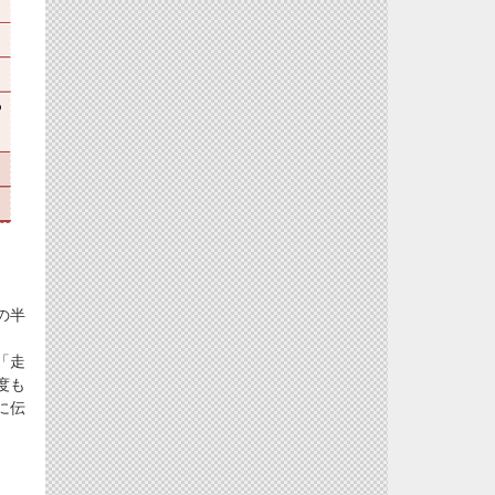
の半
「走
度も
に伝