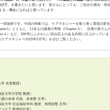
向けて
、を書きたいと思います。皆さんにとっても、ご自分の過去・現
える」機会になればと願っています。
r２の一部抜粋です。今回の特集では、ケアマネジャーを取り巻く環境の変
pter1）とともに、11名もの識者の寄稿（Chapter３）、読者の皆さん
pter４）など、300号にふさわしい読み応えのある内容に仕上がっていま
ケアマネジャー2025年3月号）をぜひご覧ください。
）
学 名誉教授）
祉大学大学院 教授）
護の未来 代表、未来塾 主宰）
祉大学 社会福祉学科 教授、海明技塾 主宰）
ジケア 取締役社長）