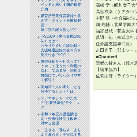
ベッドと⾞いす間の移乗
高橋 学（昭和女子大
介助
高室成幸（ケアタウン
保育所児童保育要録の書
中野 穣（社会福祉法
き方・ポイントを徹底解
畑 亮輔（北星学園大
説！
項目別の記入例も紹介
福富昌城（花園大学 
F-SOAIP（生活支援記録
眞辺一範（株式会社ふ
法）とは？
任介護支援専門員）
わかりやすい介護記録・
吉田光子（郡山ソー
支援経過記録の書き方を
例文付きで紹介！
■Chapter4
障害福祉サービスってど
読者の皆さん（鈴木
うやって使うの？利用の
【編集協力】
流れ、受給者証、利用者
負担についてわかりやす
佐賀由彦（ライター）※C
く解説！
認知症の人の困りごとを
解決するヒントとは
ケアマネジャーのため
の“仕事効率化”テクニッ
ク
令和６年度介護報酬改
定・介護保険制度改正に
対する要望
「生きる・暮らす・より
よく暮らす」を実現する