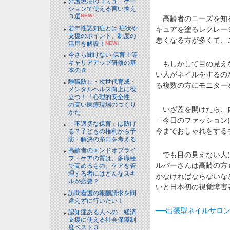
介護現場のコミュニケー
ションで使える言い換え
３選
NEW!
高齢者のニーズを知る
若年性認知症とは 症状や
キュアを塗るレクレー
支援のポイント、制度の
悪くなる方が多くて、
活用を解説！
NEW!
今さら聞けない 保育士等
キャリアアップ研修の基
もしかして目の見えな
本のき
い人がネイルをするの
離職防止・次世代育成・
る複数の方にモニター
メンタルヘルス向上に役
立つ！「心理的安全性」
の高い医療現場のつくり
いざ蓋を開けたら、自
かた
「今日のファッション
「不適切な保育」は防げ
今までおしゃれをする
る？子どもの権利から予
防・解決の糸口を考える
高齢者のエンドオブライ
でも目の見えない人は
フ・ケアの質は、多職種
ルパーさんは高齢の方
で高めるもの。ケアを管
理する者にはどんなスキ
かなければならないな
ルが必要？
いと日本初の視覚障害
訪問看護の報酬請求を間
違えずに行いたい！
──出張型ネイルサロ
認知症ある人への 経済
支援に使える社会保障制
度ベスト３