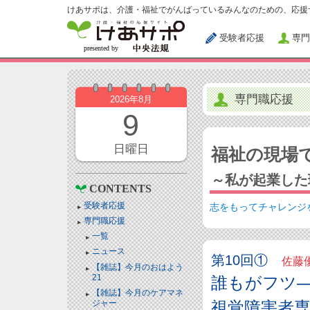
けあサポは、介護・福祉でがんばっているみんなのための、応援
受験者応援
専門
専門職応援
2026年8月
9
日曜日
福祉の現場
～私が起業した
CONTENTS
受験者応援
志をもってチャレンジ
専門職応援
一覧
ニュース
第10回①
佐藤優
【雑誌】今月のおはよう
21
誰もがフツ
【雑誌】今月のケアマネ
ジャー
視覚障害者