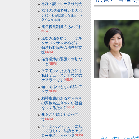
再録・誌上ケース検討会
福祉の現場で思いをカタ
チに
～私が起業した理由・ト
ライした理由～
成年後見制度のあれこれ
NEW!
道なき道をゆく！ オル
タナコンサルがめざす
強度行動障害の標準的支
援
NEW!
保育環境の課題と大切な
こと
NEW!
ケアで疲れたあなたに｜
私はミューズとゼウスの
ケアラーです!
NEW!
知ってるつもりの認知症
ケア
NEW!
精神疾患のある本人もそ
の家族も生きやすい社会
をつくるために
NEW!
死をことほぐ社会へ向け
て
NEW!
ソーシャルワーカーに知
ってほしい 理論とアプ
ローチのエッセンス
NEW!
──ネイルサロンを起