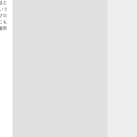
ほと
いう
サロ
こも
場所