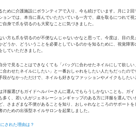
ために介護施設にボランティアで入り、今も続けています。月に２回
ションでは、本当に喜んでいただいている一方で、歳を取るにつれて視
ご自身で爪を切るのも大変なことに気づきました。
い方も爪を切るのが不便なんじゃないかなと思って。今度は、目の見
かどうか、どういうことを必要としているのかを知るために、視覚障害
をしていただきました。
分で見ることはできなくても「バッグに合わせたネイルにして欲しい
に合わせたネイルにしたい」と一番おしゃれをしたい人たちだったので
手段がなかっただけで、ネイルも好きなファッションやメイクもしたい
洋服選びもガイドヘルパーさんに選んでもらうしかないことも。ガイ
も多く、若い人がジェネレーションギャップのある方に洋服を選んでい
ど、さまざまな不便があることを知り、おしゃれなところのサポートを
者のための出張型ネイルサロンを起業しました。
ンにされた理由は？