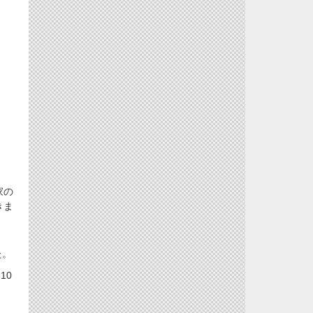
家の
きま
た。
10