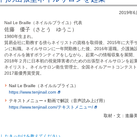
2019年
Nail Le Braille（ネイルルブライユ）代表
佐藤 優子（さとう ゆうこ）
1980年生まれ。
貿易会社に勤務する傍らネイリストの資格を取得後、2015年に大手
ンに転職。ネイルサロンに一年間勤務した後、2016年退職。介護施
のネイルを施すボランティアをしながら、起業への情報収集を展開
2018年２月に日本初の視覚障害者のための出張型ネイルサロンを起
ネイリスト。ネイルサロン衛生管理士。全国ネイルアートコンテス
2017最優秀賞受賞。
Nail Le Braille（ネイルルブライユ）
https://www.tenjinail.com
テキストメニュー＋動画で解説（音声読み上げ用）
https://www.tenjinail.com/テキストメニュー/
取材・文：進藤
業したきっかけを教えてください。