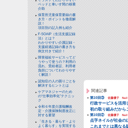
ベッドと⾞いす間の移乗
介助
保育所児童保育要録の書
き方・ポイントを徹底解
説！
項目別の記入例も紹介
F-SOAIP（生活支援記録
法）とは？
わかりやすい介護記録・
支援経過記録の書き方を
例文付きで紹介！
障害福祉サービスってど
うやって使うの？利用の
流れ、受給者証、利用者
負担についてわかりやす
く解説！
認知症の人の困りごとを
解決するヒントとは
関連記事
ケアマネジャーのため
の“仕事効率化”テクニッ
第10回③
佐藤優子 Nail
ク
行政サービスを活用
令和６年度介護報酬改
初の取り組みだから
定・介護保険制度改正に
第10回②
対する要望
佐藤優子 Nail
点字ネイルが社会の
「生きる・暮らす・より
よく暮らす」を実現する
これまでとは異なる