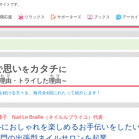
サイトです。
職応援
リラックス
サポーターズ
ブックス
アーカイ
思い
カタチ
で
を
に
わけ
わけ
理由
・トライした
理由
～
を続ける方々を、毎月全4回にわたって紹介します！
子 Nail Le Braille（ネイルルブライユ）代表
―におしゃれを楽しめるお手伝いをした
専門の出張型ネイルサロンを起業