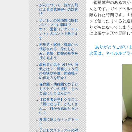
視覚障害のある方が一
がんについて 抗がん剤
んどです。ガイドヘル
による味覚障害への対処
法
限られた時間です。１
子どもとの関係性に悩む
ンで使ったりすると通
パパ・ママに朗報で
りがちになってしまう
す！ 愛着（アタッチメ
に出張する形で展開し
ント）のホントを教えま
す
利用者・家族・職員から
──ありがとうござい
信頼される 身だしな
次回は、ネイルルブラ
み、表情、挨拶の基本を
押さえよう
高齢者が気をつけたい病
気とは？ 骨粗しょう症
の症状や特徴、医療職へ
の伝え方を紹介！
保育園・幼稚園での子ど
ものトイレの援助 もっ
と楽にしませんか？
【保育者必見】クラスに
「気になる子」がたくさ
ん… 何から始めたらい
い？
介護に使えるペップトー
ク
子どものストレスへの対