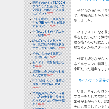
動画でわかる！TEACCH
プログラムに基づく「自
立課題」の作り方と実践
子どもの頃からサラリ
のポイント
NEW!
て、年齢的にもそろそ
ヒトを動かし、組織を変
業しました。
える 明日から使える職場
マネジメント
NEW!
今月のおすすめ「読み合
ネイリストになる前は
い」絵本
NEW!
事をしたいという気持
認知症かな？と思った
絵を描くのが得意だっ
ら 認知症の初期症状を
易な考えからスタート
わかりやすく紹介！
NEW!
イチからわかる保育の
「指導計画」
NEW!
仕事を続けながらネイ
教えて！ 境界知能のこ
ネイルサロンに転職し
と
NEW!
念願だった起業をしま
超高齢社会で求められる
新たな医療
NEW!
──ネイルサロン業界
今さら聞けない 保育の
基本 保育内容5領域
NEW!
いま、ネイルサロンっ
民生委員のための一人暮
プローチとして展開し
らし高齢者支援・見守り
知っておきたいQ&Aを紹
気分が上がったり、認
介！
NEW!
チにも着目していまし