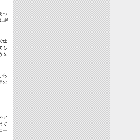
あっ
に起
で仕
でも
う安
から
年の
のア
見て
ロー