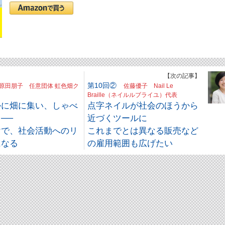
】
【次の記事】
第10回②
原田朋子 任意団体 虹色畑ク
佐藤優子 Nail Le
Braille（ネイルルブライユ）代表
かに畑に集い、しゃべ
点字ネイルが社会のほうから
──
近づくツールに
けで、社会活動へのリ
これまでとは異なる販売など
になる
の雇用範囲も広げたい