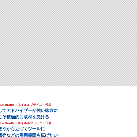
 Le Braille（ネイルルブライユ）代表
してアドバイザーが強い味方に
こそ積極的に取材を受ける
 Le Braille（ネイルルブライユ）代表
ほうから近づくツールに
販売などの雇用範囲も広げたい