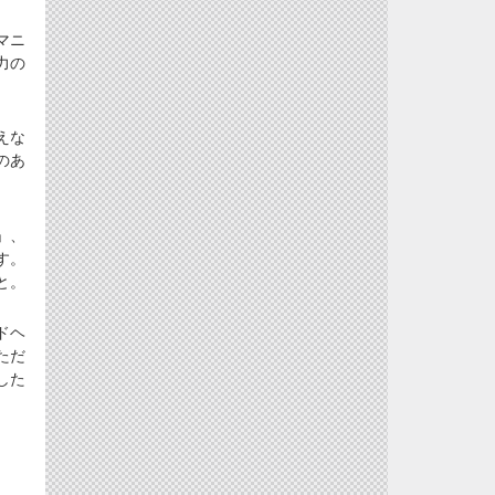
マニ
力の
えな
のあ
」、
す。
と。
ドヘ
ただ
した