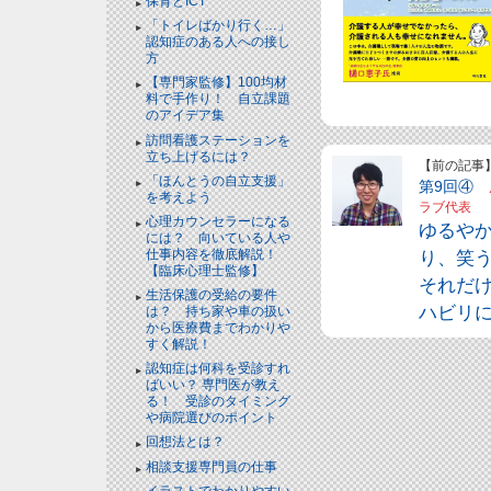
保育とICT
「トイレばかり行く…」
認知症のある人への接し
方
【専門家監修】100均材
料で手作り！ 自立課題
のアイデア集
訪問看護ステーションを
立ち上げるには？
【前の記事
「ほんとうの自立支援」
第9回④
を考えよう
ラブ代表
心理カウンセラーになる
ゆるや
には？ 向いている人や
仕事内容を徹底解説！
り、笑う
【臨床心理士監修】
それだ
生活保護の受給の要件
ハビリ
は？ 持ち家や車の扱い
から医療費までわかりや
すく解説！
認知症は何科を受診すれ
ばいい？ 専門医が教え
る！ 受診のタイミング
や病院選びのポイント
回想法とは？
相談支援専門員の仕事
イラストでわかりやすい