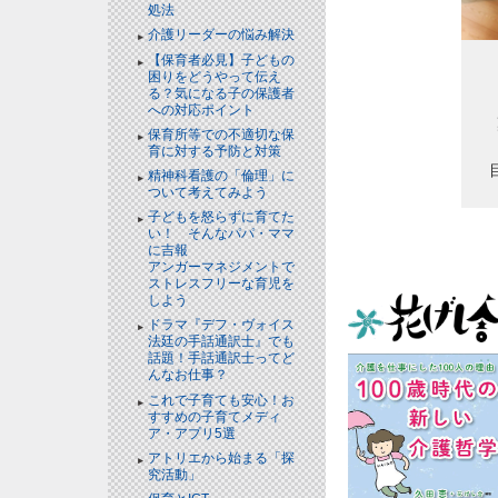
処法
介護リーダーの悩み解決
【保育者必見】子どもの
困りをどうやって伝え
る？気になる子の保護者
への対応ポイント
保育所等での不適切な保
育に対する予防と対策
精神科看護の「倫理」に
ついて考えてみよう
子どもを怒らずに育てた
い！ そんなパパ・ママ
に吉報
アンガーマネジメントで
ストレスフリーな育児を
しよう
ドラマ『デフ・ヴォイス
法廷の手話通訳士』でも
話題！手話通訳士ってど
んなお仕事？
これで子育ても安心！お
すすめの子育てメディ
ア・アプリ5選
アトリエから始まる「探
究活動」