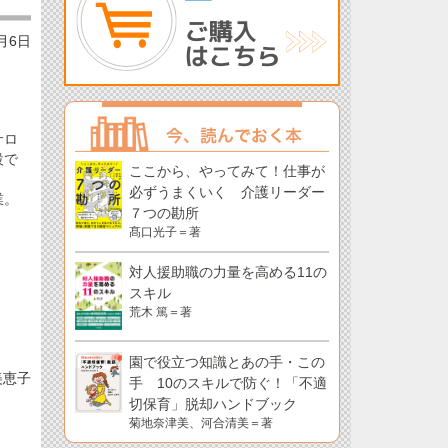
6月6日
サロ
設で
ここから、やってみて！仕事が
、
必ずうまくいく 介護リーダー
業。
７つの勘所
ト
髙口光子＝著
対人援助職の力量を高める11の
スキル
荒木 篤＝著
園で役立つ知識とあの手・この
美恵子
手 10のスキルで防ぐ！「不適
切保育」脱却ハンドブック
菊地奈津美、河合清美＝著