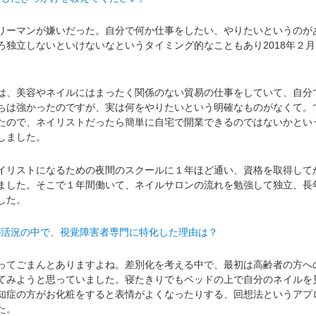
ーマンが嫌いだった。自分で何か仕事をしたい、やりたいというのが
ろ独立しないといけないなというタイミング的なこともあり2018年２月
、美容やネイルにはまったく関係のない貿易の仕事をしていて、自分
ちは強かったのですが、実は何をやりたいという明確なものがなくて。
たので、ネイリストだったら簡単に自宅で開業できるのではないかとい
しました。
リストになるための夜間のスクールに１年ほど通い、資格を取得して
ました。そこで１年間働いて、ネイルサロンの流れを勉強して独立、長
した。
が活況の中で、視覚障害者専門に特化した理由は？
てごまんとありますよね。差別化を考える中で、最初は高齢者の方へ
てみようと思っていました。寝たきりでもベッドの上で自分のネイルを
知症の方がお化粧をすると表情がよくなったりする、回想法というアプ
た。