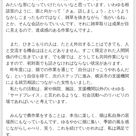
みたいな形になっていけたらいいなと思っています。いわゆる相
談室のように、面と向かって「さぁ、話しましょう」というよう
なかしこまったものではなく、雑草を抜きながら「虫がいるね」
とか。そんな会話からでいいんです。それに雑草取りは成果が目
に見えるので、達成感のある作業なんですよ。
また、ひきこもりの人は、たとえ外出することはできても、人
と交流する機会はほとんどありません。すごく限定された人間関
係の中に生きています。でも畑では、どうしても共同作業になり
ますので、初対面でも話さなければならない状況があります。
昨年度には、畑での作業を通じて「自分はけっこうやれるんだ
な」という自信を得て、次のステップに進み、横浜市の支援機関
による就労相談につながった女性もいました。
私たちの活動は、家や病院、施設、支援機関以外のいわゆる
「サードプレイス」と言われるような、社会活動へのリハビリの
場であればいいと考えています。
みんなで農作業をすることは、本当に楽しく、畑は私自身の居
場所にもなっているんです。ゆるやかに畑に集い、季節の風を感
じながらしゃべり、笑う。これを続けていかれれば、私は満足で
す。