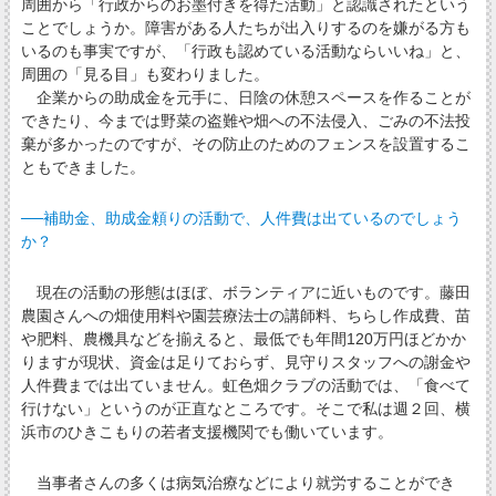
周囲から「行政からのお墨付きを得た活動」と認識されたという
ことでしょうか。障害がある人たちが出入りするのを嫌がる方も
いるのも事実ですが、「行政も認めている活動ならいいね」と、
周囲の「見る目」も変わりました。
企業からの助成金を元手に、日陰の休憩スペースを作ることが
できたり、今までは野菜の盗難や畑への不法侵入、ごみの不法投
棄が多かったのですが、その防止のためのフェンスを設置するこ
ともできました。
──補助金、助成金頼りの活動で、人件費は出ているのでしょう
か？
現在の活動の形態はほぼ、ボランティアに近いものです。藤田
農園さんへの畑使用料や園芸療法士の講師料、ちらし作成費、苗
や肥料、農機具などを揃えると、最低でも年間120万円ほどかか
りますが現状、資金は足りておらず、見守りスタッフへの謝金や
人件費までは出ていません。虹色畑クラブの活動では、「食べて
行けない」というのが正直なところです。そこで私は週２回、横
浜市のひきこもりの若者支援機関でも働いています。
当事者さんの多くは病気治療などにより就労することができ