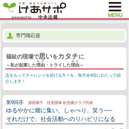
専門職応援
思い
カタチ
福祉の現場で
を
に
わけ
わけ
～私が起業した
理由
・トライした
理由
～
志をもってチャレンジを続ける方々を、毎月全4回にわたって紹
介します！
第9回④
原田朋子 任意団体 虹色畑クラブ代表
ゆるやかに畑に集い、しゃべり、笑う──
それだけで、社会活動へのリハビリになる