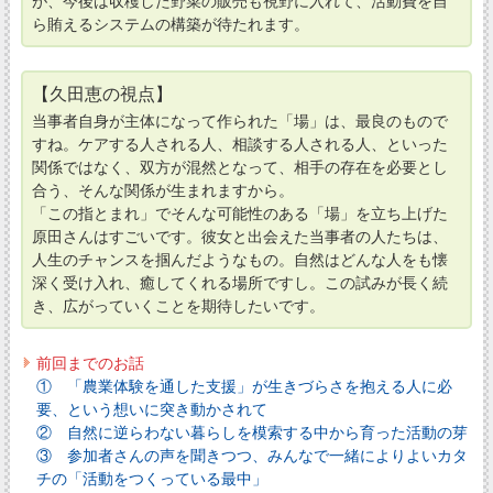
が、今後は収穫した野菜の販売も視野に入れて、活動費を自
ら賄えるシステムの構築が待たれます。
【久田恵の視点】
当事者自身が主体になって作られた「場」は、最良のもので
すね。ケアする人される人、相談する人される人、といった
関係ではなく、双方が混然となって、相手の存在を必要とし
合う、そんな関係が生まれますから。
「この指とまれ」でそんな可能性のある「場」を立ち上げた
原田さんはすごいです。彼女と出会えた当事者の人たちは、
人生のチャンスを掴んだようなもの。自然はどんな人をも懐
深く受け入れ、癒してくれる場所ですし。この試みが長く続
き、広がっていくことを期待したいです。
前回までのお話
① 「農業体験を通した支援」が生きづらさを抱える人に必
要、という想いに突き動かされて
② 自然に逆らわない暮らしを模索する中から育った活動の芽
③ 参加者さんの声を聞きつつ、みんなで一緒によりよいカタ
チの「活動をつくっている最中」