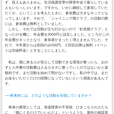
ず、収入もありません。生活保護世帯や障害年金で暮らしている
人もいらっしゃいます。ですから、いかに継続して参加していた
だくか、ということを考えたときに、参加費は大きなネックとな
ってしまいます。それで、「シャイニング畑クラブ」の活動の際
には、参加費は無料としていました。
しかし、それでは活動が立ち行かないので「虹色畑クラブ」と
なったのを機に、年会費を3000円と設定しました。ところがこの
年会費がネックとなり、参加者がまったく増えませんでした。そ
れで、今年度からは初回のみ500円。２回目以降は無料（イベン
トは別途料金）とすることにしました。
私は、畑に来る人が安心して活動できる環境が整ったら、おの
ずと人件費や活動費は入るカタチに整っていくのではないかと楽
観的です。まだ活動を始めて間がないですし、私の中では、まだ
お金をいただくだけの段階になっていないという感覚があるんで
す。
──将来的には、どのような活動を目指していますか？
将来の展望としては、発達障害や不登校、ひきこもりの人たち
に、「畑にくるだけでいいんだよ」というような、屋外の相談室