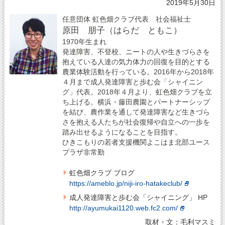
2019年5月30日
任意団体 虹色畑クラブ代表 社会福祉士
原田 朋子（はらだ ともこ）
1970年生まれ
発達障害、不登校、ニートの人や生きづらさを
抱えている人達の気力体力の回復を目的とする
農業体験活動を行っている。2016年から2018年
４月まで成人発達障害と歩む会「シャイニン
グ」代表。2018年４月より、虹色畑クラブを立
ち上げる。横浜・藤田農園とパートナーシップ
を結び、農作業を通して発達障害など生きづら
さを抱える人たちが社会復帰や自立への一歩を
踏み出せるようになることを目指す。
ひきこもりの若者支援機関よこはま北部ユース
プラザ非常勤
虹色畑クラブ ブログ
https://ameblo.jp/niji-iro-hatakeclub/
成人発達障害と歩む会「シャイニング」 HP
http://ayumukai1120.web.fc2.com/
取材・文：毛利マスミ