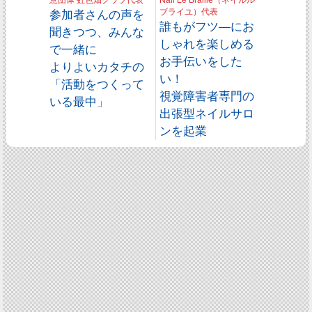
意団体 虹色畑クラブ代表
Nail Le Braille（ネイルル
参加者さんの声を
ブライユ）代表
誰もがフツ―にお
聞きつつ、みんな
しゃれを楽しめる
で一緒に
お手伝いをした
よりよいカタチの
い！
「活動をつくって
視覚障害者専門の
いる最中」
出張型ネイルサロ
ンを起業