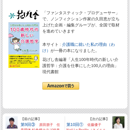
「ファンタスティック・プロデューサー」
で、ノンフィクション作家の久田恵が立ち
上げた企画・編集グループが、全国で取材
を進めていきます
本サイト :
介護職に就いた私の理由（わ
け）
が一冊の本になりました。
花げし舎編著「人生100年時代の新しい介
護哲学：介護を仕事にした100人の理由」
現代書館
【前の記事】
【次の記事】
第9回③
第10回①
原田朋子 任
佐藤優子