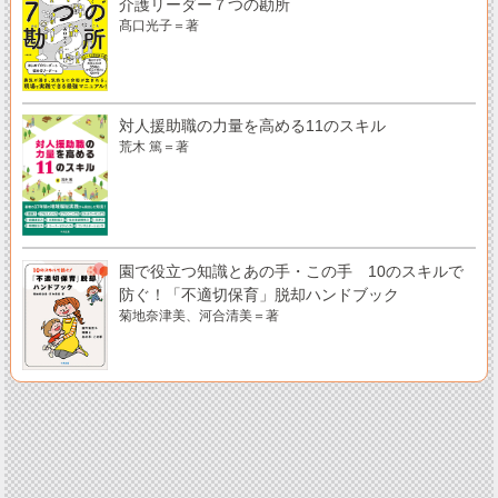
介護リーダー７つの勘所
髙口光子＝著
対人援助職の力量を高める11のスキル
荒木 篤＝著
園で役立つ知識とあの手・この手 10のスキルで
防ぐ！「不適切保育」脱却ハンドブック
菊地奈津美、河合清美＝著