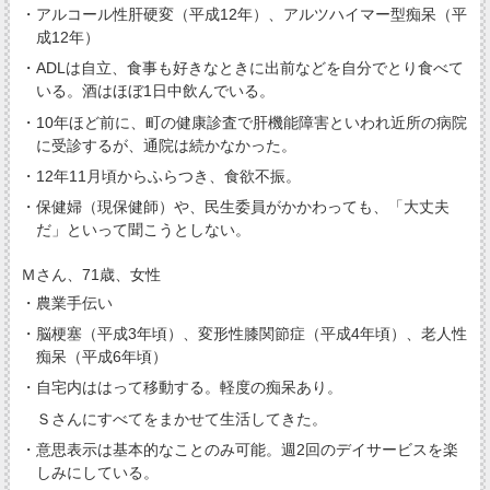
・アルコール性肝硬変（平成12年）、アルツハイマー型痴呆（平
成12年）
・ADLは自立、食事も好きなときに出前などを自分でとり食べて
いる。酒はほぼ1日中飲んでいる。
・10年ほど前に、町の健康診査で肝機能障害といわれ近所の病院
に受診するが、通院は続かなかった。
・12年11月頃からふらつき、食欲不振。
・保健婦（現保健師）や、民生委員がかかわっても、「大丈夫
だ」といって聞こうとしない。
Ｍさん、71歳、女性
・農業手伝い
・脳梗塞（平成3年頃）、変形性膝関節症（平成4年頃）、老人性
痴呆（平成6年頃）
・自宅内ははって移動する。軽度の痴呆あり。
Ｓさんにすべてをまかせて生活してきた。
・意思表示は基本的なことのみ可能。週2回のデイサービスを楽
しみにしている。