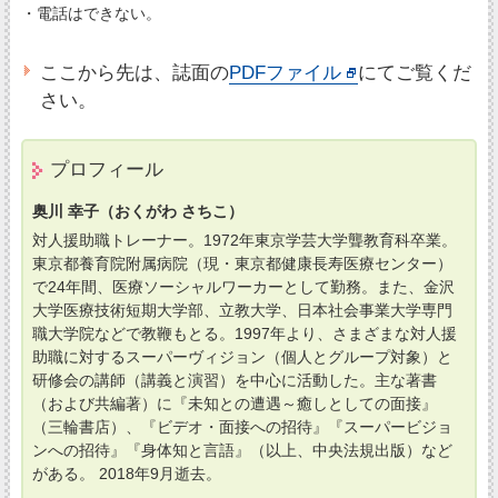
・電話はできない。
ここから先は、誌面の
PDFファイル
にてご覧くだ
さい。
プロフィール
奥川 幸子（おくがわ さちこ）
対人援助職トレーナー。1972年東京学芸大学聾教育科卒業。
東京都養育院附属病院（現・東京都健康長寿医療センター）
で24年間、医療ソーシャルワーカーとして勤務。また、金沢
大学医療技術短期大学部、立教大学、日本社会事業大学専門
職大学院などで教鞭もとる。1997年より、さまざまな対人援
助職に対するスーパーヴィジョン（個人とグループ対象）と
研修会の講師（講義と演習）を中心に活動した。主な著書
（および共編著）に『未知との遭遇～癒しとしての面接』
（三輪書店）、『ビデオ・面接への招待』『スーパービジョ
ンへの招待』『身体知と言語』（以上、中央法規出版）など
がある。 2018年9月逝去。