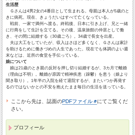
生活歴
Ｇさんは4男2女の4番目として生まれる。母親は本人が5歳のと
きに病死。現在、きょうだいはすべて亡くなっている。
戦前、一家で満州へ渡る。終戦後、日本に引き上げ、兄と一緒
に行商をして生計を立てる。その後、温泉旅館の仲居として働
き、その間に結婚する（30歳ごろ）。34歳で長女を出産。
夫は大工をしていたが、収入はさほど多くなく、Ｇさんは家計
を助けるために働きづめの人生であった。現在でも体調のよい週
末などは、近所の食堂を手伝っている。
娘について
娘は21歳のとき親の反対を押し切り結婚するが、3カ月で離婚
（理由は不明）。離婚が原因で精神疾患（躁鬱）を患う（娘より
聞き取り）。1年半の入院を経て退院するが、またいつか再発す
るのではないかとの不安を抱えたまま毎日の生活を送っている。
ここから先は、誌面の
PDFファイル
にてご覧くだ
さい。
プロフィール