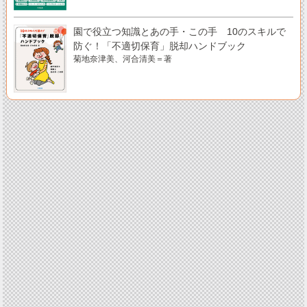
園で役立つ知識とあの手・この手 10のスキルで
防ぐ！「不適切保育」脱却ハンドブック
菊地奈津美、河合清美＝著