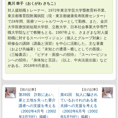
奥川 幸子（おくがわ さちこ）
対人援助職トレーナー。1972年東京学芸大学聾教育科卒業。
東京都養育院附属病院（現・東京都健康長寿医療センター）
で24年間、医療ソーシャルワーカーとして勤務。また、金沢
大学医療技術短期大学部、立教大学、日本社会事業大学専門
職大学院などで教鞭もとる。1997年より、さまざまな対人援
助職に対するスーパーヴィジョン（個人とグループ対象）と
研修会の講師（講義と演習）を中心に活動した。主な著書
（および共編著）に『未知との遭遇～癒しとしての面接』
（三輪書店）、『ビデオ・面接への招待』『スーパービジョ
ンへの招待』『身体知と言語』（以上、中央法規出版）など
がある。 2018年9月逝去。
【前の記事】
【次の記事】
第39回 詐欺にあい、
第41回 知人に騙され
家と土地を失った要介
ているおそれのある老
護者への支援を考える
夫婦への支援を考える
（2002年4月号（2002
（2002年6月号（2002
年3月刊行）掲載）
年5月刊行）掲載）