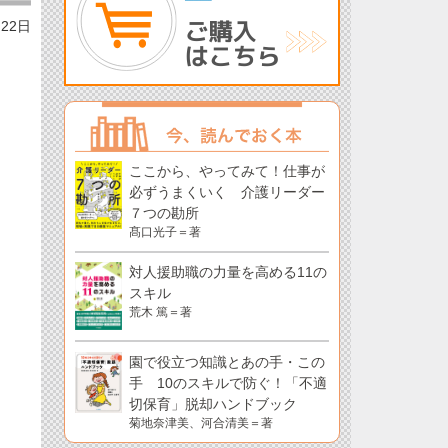
月22日
ここから、やってみて！仕事が
必ずうまくいく 介護リーダー
７つの勘所
髙口光子＝著
対人援助職の力量を高める11の
スキル
荒木 篤＝著
園で役立つ知識とあの手・この
手 10のスキルで防ぐ！「不適
切保育」脱却ハンドブック
菊地奈津美、河合清美＝著