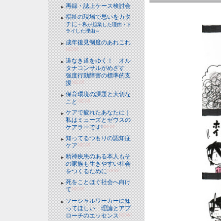
再録・誌上ケース検討会
福祉の現場で思いをカタ
チに
～私が起業した理由・ト
ライした理由～
成年後見制度のあれこれ
NEW!
道なき道をゆく！ オル
タナコンサルがめざす
強度行動障害の標準的支
援
NEW!
保育環境の課題と大切な
こと
NEW!
ケアで疲れたあなたに｜
私はミューズとゼウスの
ケアラーです!
NEW!
知ってるつもりの認知症
ケア
NEW!
精神疾患のある本人もそ
の家族も生きやすい社会
をつくるために
NEW!
死をことほぐ社会へ向け
て
NEW!
ソーシャルワーカーに知
ってほしい 理論とアプ
ローチのエッセンス
NEW!