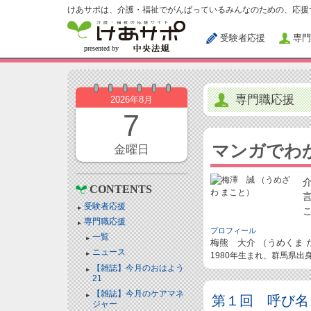
けあサポは、介護・福祉でがんばっているみんなのための、応援
受験者応援
専門
専門職応援
2026年8月
7
マンガでわ
金曜日
CONTENTS
受験者応援
専門職応援
プロフィール
一覧
梅熊 大介 （うめくま 
ニュース
1980年生まれ、群馬県出
【雑誌】今月のおはよう
21
【雑誌】今月のケアマネ
第１回 呼び名
ジャー