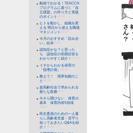
動画でわかる！TEACCH
プログラムに基づく「自
立課題」の作り方と実践
のポイント
NEW!
ヒトを動かし、組織を変
える 明日から使える職場
マネジメント
NEW!
今月のおすすめ「読み合
い」絵本
NEW!
認知症かな？と思った
ら 認知症の初期症状を
わかりやすく紹介！
NEW!
イチからわかる保育の
「指導計画」
NEW!
教えて！ 境界知能のこ
と
NEW!
超高齢社会で求められる
新たな医療
NEW!
今さら聞けない 保育の
基本 保育内容5領域
NEW!
民生委員のための一人暮
らし高齢者支援・見守り
知っておきたいQ&Aを紹
介！
NEW!