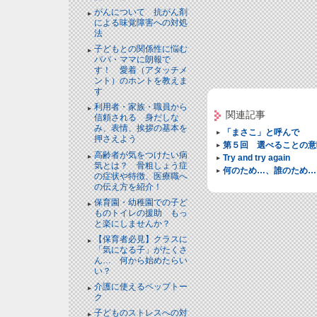
がんについて 抗がん剤
による味覚障害への対処
法
子どもとの関係性に悩む
パパ・ママに朗報で
す！ 愛着（アタッチメ
ント）のホントを教えま
す
利用者・家族・職員から
関連記事
信頼される 身だしな
み、表情、挨拶の基本を
「まさこ」と呼んで
押さえよう
第５回 選べることの意
高齢者が気をつけたい病
Try and try again
気とは？ 骨粗しょう症
何のため…、誰のため…
の症状や特徴、医療職へ
の伝え方を紹介！
保育園・幼稚園での子ど
ものトイレの援助 もっ
と楽にしませんか？
【保育者必見】クラスに
「気になる子」がたくさ
ん… 何から始めたらい
い？
介護に使えるペップトー
ク
子どものストレスへの対