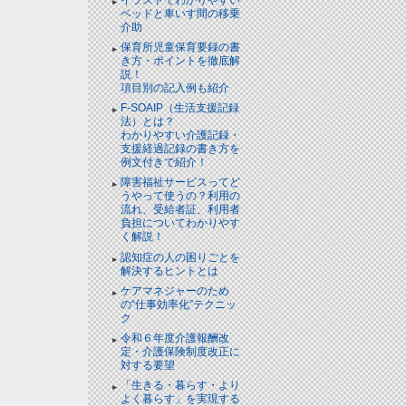
ベッドと⾞いす間の移乗
介助
保育所児童保育要録の書
き方・ポイントを徹底解
説！
項目別の記入例も紹介
F-SOAIP（生活支援記録
法）とは？
わかりやすい介護記録・
支援経過記録の書き方を
例文付きで紹介！
障害福祉サービスってど
うやって使うの？利用の
流れ、受給者証、利用者
負担についてわかりやす
く解説！
認知症の人の困りごとを
解決するヒントとは
ケアマネジャーのため
の“仕事効率化”テクニッ
ク
令和６年度介護報酬改
定・介護保険制度改正に
対する要望
「生きる・暮らす・より
よく暮らす」を実現する