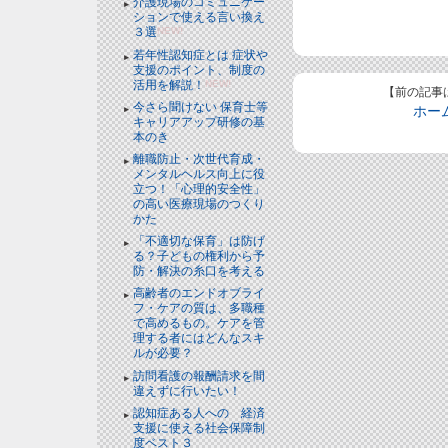
介護現場のコミュニケー
ションで使える言い換え
３選
NEW!
若年性認知症とは 症状や
支援のポイント、制度の
活用を解説！
NEW!
【前の記事
今さら聞けない 保育士等
ホー
キャリアアップ研修の基
本のき
離職防止・次世代育成・
メンタルヘルス向上に役
立つ！「心理的安全性」
の高い医療現場のつくり
かた
「不適切な保育」は防げ
る？子どもの権利から予
防・解決の糸口を考える
高齢者のエンドオブライ
フ・ケアの質は、多職種
で高めるもの。ケアを管
理する者にはどんなスキ
ルが必要？
訪問看護の報酬請求を間
違えずに行いたい！
認知症ある人への 経済
支援に使える社会保障制
度ベスト３