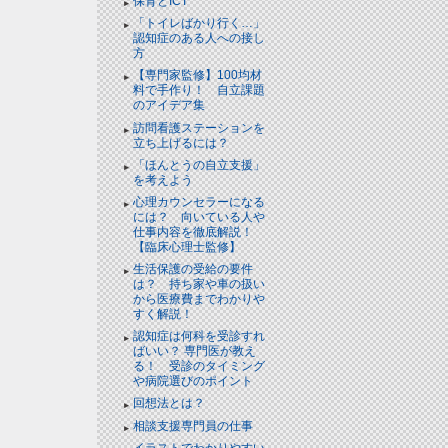
保育とICT
「トイレばかり行く…」
認知症のある人への接し
方
【専門家監修】100均材
料で手作り！ 自立課題
のアイデア集
訪問看護ステーションを
立ち上げるには？
「ほんとうの自立支援」
を考えよう
心理カウンセラーになる
には？ 向いている人や
仕事内容を徹底解説！
【臨床心理士監修】
生活保護の受給の要件
は？ 持ち家や車の扱い
から医療費までわかりや
すく解説！
認知症は何科を受診すれ
ばいい？ 専門医が教え
る！ 受診のタイミング
や病院選びのポイント
回想法とは？
相談支援専門員の仕事
イラストでわかりやすい