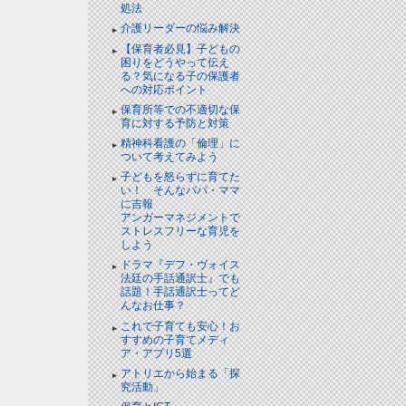
処法
介護リーダーの悩み解決
【保育者必見】子どもの
困りをどうやって伝え
る？気になる子の保護者
への対応ポイント
保育所等での不適切な保
育に対する予防と対策
精神科看護の「倫理」に
ついて考えてみよう
子どもを怒らずに育てた
い！ そんなパパ・ママ
に吉報
アンガーマネジメントで
ストレスフリーな育児を
しよう
ドラマ『デフ・ヴォイス
法廷の手話通訳士』でも
話題！手話通訳士ってど
んなお仕事？
これで子育ても安心！お
すすめの子育てメディ
ア・アプリ5選
アトリエから始まる「探
究活動」