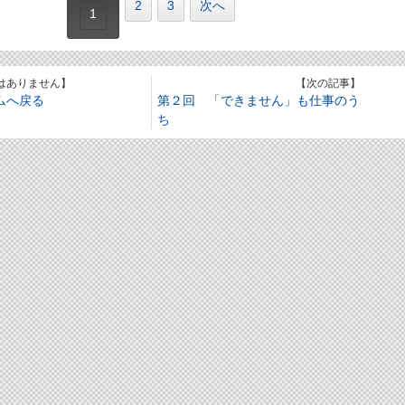
2
3
次へ
1
はありません】
【次の記事】
ムへ戻る
第２回 「できません」も仕事のう
ち