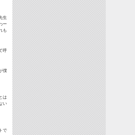
先生
わー
れも
て呼
が僕
とは
ない
、
トで