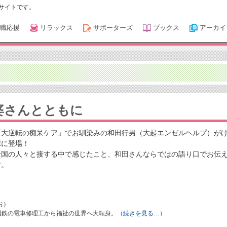
サイトです。
職応援
リラックス
サポーターズ
ブックス
アーカイ
婆さんとともに
「大逆転の痴呆ケア」でお馴染みの和田行男（大起エンゼルヘルプ）が
ポに登場！
全国の人々と接する中で感じたこと、和田さんならではの語り口でお伝
す。
お）
、国鉄の電車修理工から福祉の世界へ大転身。
（続きを見る…）