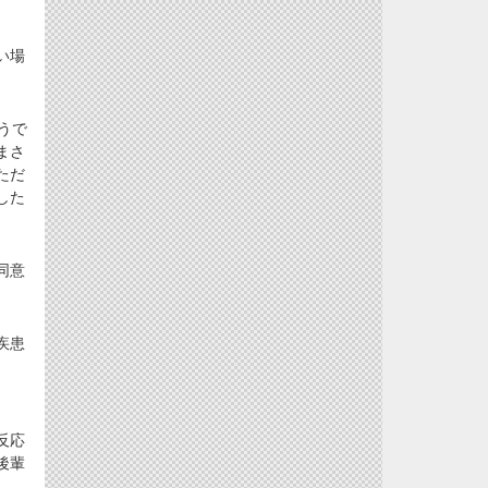
い場
うで
まさ
ただ
した
同意
疾患
。
反応
後輩