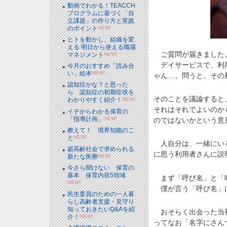
動画でわかる！TEACCH
プログラムに基づく「自
立課題」の作り方と実践
のポイント
NEW!
ヒトを動かし、組織を変
える 明日から使える職場
ご質問が届きました
マネジメント
NEW!
デイサービスで、利用
今月のおすすめ「読み合
い」絵本
NEW!
ゃん…。問うと、その
認知症かな？と思った
ら 認知症の初期症状を
そのことを議論すると
わかりやすく紹介！
NEW!
それはそれでよいのか
イチからわかる保育の
「指導計画」
NEW!
のではないかという意
教えて！ 境界知能のこ
と
NEW!
人自分は、一緒にいる
超高齢社会で求められる
に思う利用者さんに説
新たな医療
NEW!
今さら聞けない 保育の
基本 保育内容5領域
まず「呼び名」と「呼
NEW!
僕が言う「呼び名」は
民生委員のための一人暮
らし高齢者支援・見守り
知っておきたいQ&Aを紹
おそらく出会った当初
介！
NEW!
ってなお「名字にさん