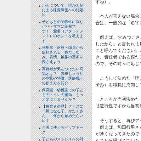
すね）。
がんについて 抗がん剤
による味覚障害への対処
法
本人が言えない場合は
子どもとの関係性に悩む
合は、一般的な「名字
パパ・ママに朗報で
す！ 愛着（アタッチメ
ント）のホントを教えま
例えば、○○みつこさ
す
したから」と言われま
利用者・家族・職員から
こと呼んでください」
信頼される 身だしな
き、責任者である僕だ
み、表情、挨拶の基本を
押さえよう
ので、その時々に応じ
高齢者が気をつけたい病
気とは？ 骨粗しょう症
こうして決めた「呼ば
の症状や特徴、医療職へ
の伝え方を紹介！
済み）を職員に周知し
保育園・幼稚園での子ど
ものトイレの援助 もっ
ところが当初決めた「
と楽にしませんか？
は進行性ですから当初
【保育者必見】クラスに
「気になる子」がたくさ
ん… 何から始めたらい
そうすると、再びア
い？
例えば、和田行男さん
介護に使えるペップトー
ク
が薄くなってきたので
子どものストレスへの対
たちから呼ばれていた