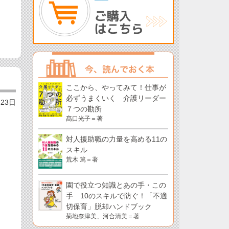
ここから、やってみて！仕事が
必ずうまくいく 介護リーダー
月23日
７つの勘所
髙口光子＝著
対人援助職の力量を高める11の
スキル
荒木 篤＝著
園で役立つ知識とあの手・この
手 10のスキルで防ぐ！「不適
切保育」脱却ハンドブック
菊地奈津美、河合清美＝著