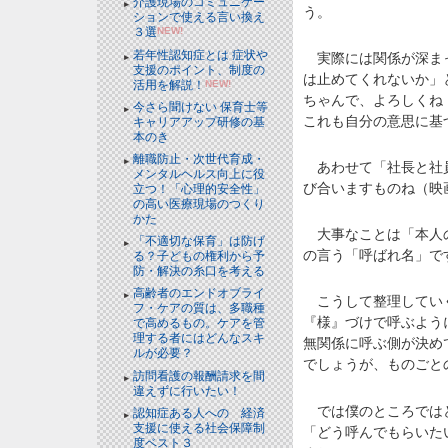
介護現場のコミュニケー
う。
ションで使える言い換え
３選
NEW!
若年性認知症とは 症状や
実際には関係が深まっ
支援のポイント、制度の
は止めてくれないか」
活用を解説！
NEW!
ちゃんで、よろしくね
今さら聞けない 保育士等
これも自分の意思に基
キャリアアップ研修の基
本のき
離職防止・次世代育成・
あわせて「社長と社員
メンタルヘルス向上に役
び合いますものね（映
立つ！「心理的安全性」
の高い医療現場のつくり
かた
大事なことは「本人の
「不適切な保育」は防げ
の言う「呼ばれ名」で
る？子どもの権利から予
防・解決の糸口を考える
高齢者のエンドオブライ
こうして整理していく
フ・ケアの質は、多職種
『様』づけで呼ぶよう
で高めるもの。ケアを管
理する者にはどんなスキ
無関係に呼ぶ側が決め
ルが必要？
でしょうが、ものごと
訪問看護の報酬請求を間
違えずに行いたい！
では僕のところではど
認知症ある人への 経済
支援に使える社会保障制
「どう呼んでもらいた
度ベスト３