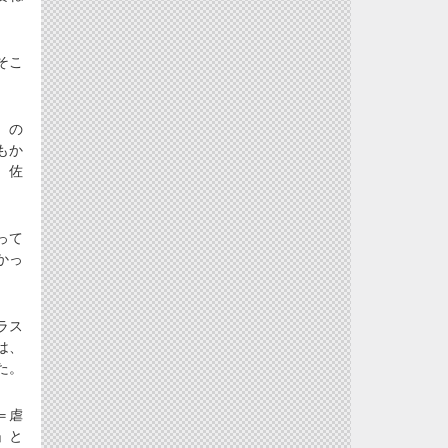
そこ
）の
もか
、佐
って
かっ
ラス
は、
た。
＝虐
」と