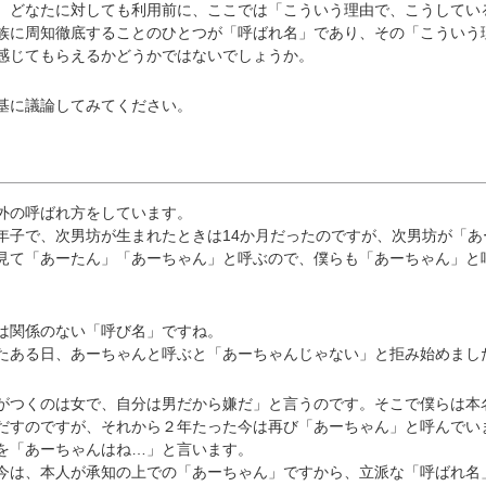
、どなたに対しても利用前に、ここでは「こういう理由で、こうしてい
族に周知徹底することのひとつが「呼ばれ名」であり、その「こういう
感じてもらえるかどうかではないでしょうか。
基に議論してみてください。
外の呼ばれ方をしています。
年子で、次男坊が生まれたときは14か月だったのですが、次男坊が「あ
見て「あーたん」「あーちゃん」と呼ぶので、僕らも「あーちゃん」と
は関係のない「呼び名」ですね。
ある日、あーちゃんと呼ぶと「あーちゃんじゃない」と拒み始めまし
つくのは女で、自分は男だから嫌だ」と言うのです。そこで僕らは本
だすのですが、それから２年たった今は再び「あーちゃん」と呼んでい
を「あーちゃんはね…」と言います。
は、本人が承知の上での「あーちゃん」ですから、立派な「呼ばれ名