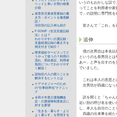
いうのもおかしな話で
ベッドと⾞いす間の移乗
ってことを利用者や家
介助
で」の説明に専門性を
保育所児童保育要録の書
き方・ポイントを徹底解
説！
皆さんで「これ」を
項目別の記入例も紹介
F-SOAIP（生活支援記録
法）とは？
追伸
わかりやすい介護記録・
支援経過記録の書き方を
例文付きで紹介！
僕の次男坊は本名以
障害福祉サービスってど
というのも長男坊とは
うやって使うの？利用の
流れ、受給者証、利用者
あー」と声を出すのを
負担についてわかりやす
でいました。
く解説！
認知症の人の困りごとを
解決するヒントとは
これは本人の意思と
ケアマネジャーのため
次男坊が四歳になった
の“仕事効率化”テクニッ
ク
訳を聞くと「ちゃんが
令和６年度介護報酬改
定・介護保険制度改正に
近い別の呼び名を使い
対する要望
し、本人も自分のこと
「生きる・暮らす・より
四歳の出来事を経た今
よく暮らす」を実現する