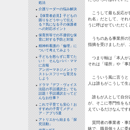
処法
介護リーダーの悩み解決
こうして最も反応が良
【保育者必見】子どもの
れ名」だとして、それ
困りをどうやって伝え
る？気になる子の保護者
うに呼ばせていただく
への対応ポイント
保育所等での不適切な保
うちのある事業所の実
育に対する予防と対策
指摘を受けましたが、
精神科看護の「倫理」に
ついて考えてみよう
子どもを怒らずに育てた
つまり軸は「本人がど
い！ そんなパパ・ママ
それは「場所」や「事
に吉報
アンガーマネジメントで
ストレスフリーな育児を
こういう風に言うと「
しよう
人は誰もがこうして生
ドラマ『デフ・ヴォイス
法廷の手話通訳士』でも
話題！手話通訳士ってど
誰もが人として自分以
んなお仕事？
が、そこに専門性をも
これで子育ても安心！お
えているだけなんです
すすめの子育てメディ
ア・アプリ5選
アトリエから始まる「探
質問者の事業者・事業
究活動」
昧で、職員個々人に委