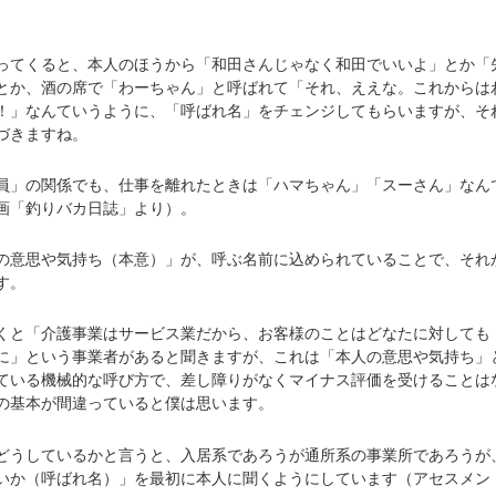
てくると、本人のほうから「和田さんじゃなく和田でいいよ」とか「
とか、酒の席で「わーちゃん」と呼ばれて「それ、ええな。これからは
！」なんていうように、「呼ばれ名」をチェンジしてもらいますが、そ
づきますね。
」の関係でも、仕事を離れたときは「ハマちゃん」「スーさん」なん
画「釣りバカ日誌」より）。
意思や気持ち（本意）」が、呼ぶ名前に込められていることで、それ
す。
と「介護事業はサービス業だから、お客様のことはどなたに対しても
に」という事業者があると聞きますが、これは「本人の意思や気持ち」
ている機械的な呼び方で、差し障りがなくマイナス評価を受けることは
の基本が間違っていると僕は思います。
うしているかと言うと、入居系であろうが通所系の事業所であろうが
いか（呼ばれ名）」を最初に本人に聞くようにしています（アセスメン