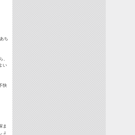
あち
ら、
よい
不快
。
深ま
しょ