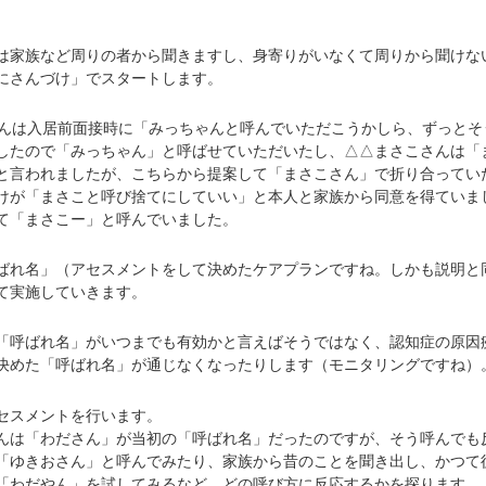
家族など周りの者から聞きますし、身寄りがいなくて周りから聞けな
にさんづけ」でスタートします。
んは入居前面接時に「みっちゃんと呼んでいただこうかしら、ずっとそ
したので「みっちゃん」と呼ばせていただいたし、△△まさこさんは「
と言われましたが、こちらから提案して「まさこさん」で折り合ってい
けが「まさこと呼び捨てにしていい」と本人と家族から同意を得ていま
て「まさこー」と呼んでいました。
れ名」（アセスメントをして決めたケアプランですね。しかも説明と
て実施していきます。
呼ばれ名」がいつまでも有効かと言えばそうではなく、認知症の原因
決めた「呼ばれ名」が通じなくなったりします（モニタリングですね）
セスメントを行います。
は「わださん」が当初の「呼ばれ名」だったのですが、そう呼んでも
「ゆきおさん」と呼んでみたり、家族から昔のことを聞き出し、かつて
「わだやん」を試してみるなど、どの呼び方に反応するかを探ります。