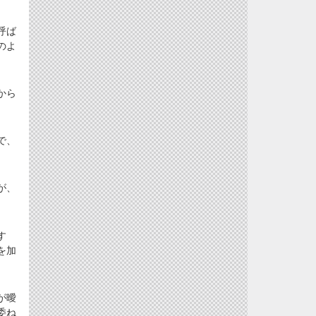
呼ば
のよ
から
で、
が、
す
を加
が曖
委ね