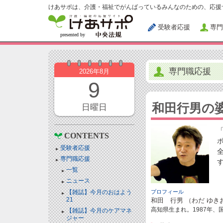
けあサポは、介護・福祉でがんばっているみんなのための、応援
受験者応援
専門
専門職応援
2026年8月
9
和田行男の
日曜日
CONTENTS
受験者応援
専門職応援
一覧
ニュース
【雑誌】今月のおはよう
プロフィール
21
和田 行男 （わだ ゆき
高知県生まれ。1987年
【雑誌】今月のケアマネ
ジャー