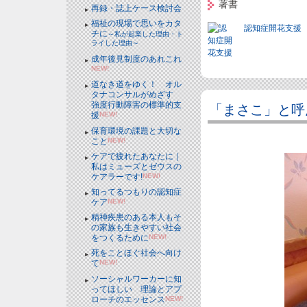
著書
再録・誌上ケース検討会
福祉の現場で思いをカタ
認知症開花支援
チに
～私が起業した理由・ト
ライした理由～
成年後見制度のあれこれ
NEW!
道なき道をゆく！ オル
タナコンサルがめざす
強度行動障害の標準的支
「まさこ」と呼
援
NEW!
保育環境の課題と大切な
こと
NEW!
ケアで疲れたあなたに｜
私はミューズとゼウスの
ケアラーです!
NEW!
知ってるつもりの認知症
ケア
NEW!
精神疾患のある本人もそ
の家族も生きやすい社会
をつくるために
NEW!
死をことほぐ社会へ向け
て
NEW!
ソーシャルワーカーに知
ってほしい 理論とアプ
ローチのエッセンス
NEW!