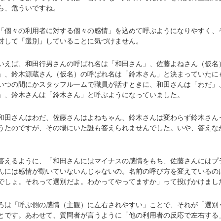
ら、危ういですね。
個々の利用者に対する個々の感情」を込めて呼ぶようになりやすく、
対して「選別」していることに気づけません。
えば、和田行男さんの呼ばれ名は「和田さん」、佐藤よねさん（仮名
」、鈴木源蔵さん（仮名）の呼ばれ名は「鈴木さん」と決まっていたに
いつの間にかスタッフルームで職員が話すときに、和田さんは「わだ」
」、鈴木さんは「鈴木さん」と呼ぶようになっていました。
田さんはわだ、佐藤さんはよねちゃん、鈴木さんは変わらず鈴木さん
うたのですが、その場にいた誰も答えられませんでした。いや、答えな
えるように、「和田さんにはマイナスの感情をもち、佐藤さんにはプ
んには感情が動いていないんじゃないの。名前の呼び方を変えているの
でしょ。それって選別だよ。わかってやってますか」って投げかけまし
は「呼ぶ側の感情（主観）に左右されやすい」ことで、それが「選別
とです。あわせて、質問者が言うように「他の利用者の反応で左右する