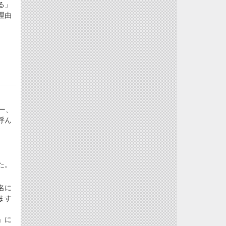
る」
理由
ー、
呼ん
た。
名に
ます
」に