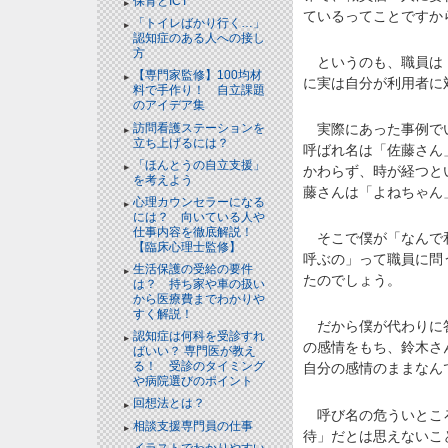
保育とICT
ているってことですか
「トイレばかり行く…」
認知症のある人への接し
方
というのも、職員は「
【専門家監修】100均材
に実は自分が利用者に
料で手作り！ 自立課題
のアイデア集
訪問看護ステーションを
実際にあった事例でい
立ち上げるには？
呼ばれ名は「佐藤さん
「ほんとうの自立支援」
かわらず、時が経つと
を考えよう
藤さんは「よねちゃん
心理カウンセラーになる
には？ 向いている人や
仕事内容を徹底解説！
そこで僕が「なんで和
【臨床心理士監修】
呼ぶの」って職員に問
生活保護の受給の要件
たのでしょう。
は？ 持ち家や車の扱い
から医療費までわかりや
すく解説！
だから僕が代わりに答
認知症は何科を受診すれ
の感情をもち、鈴木さ
ばいい？ 専門医が教え
る！ 受診のタイミング
自分の感情のままなん
や病院選びのポイント
回想法とは？
呼び名の危ういところ
相談支援専門員の仕事
待」だとは思えないこ
イラストでわかりやすい