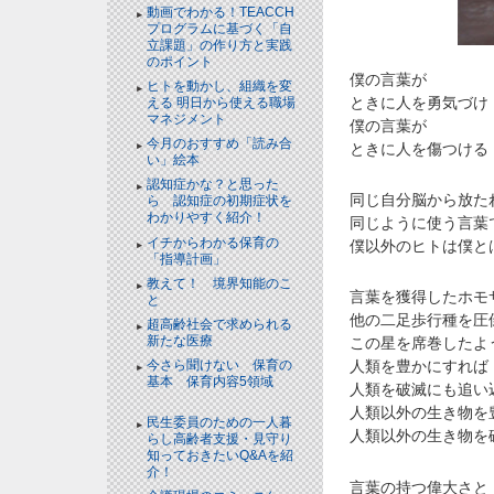
動画でわかる！TEACCH
プログラムに基づく「自
立課題」の作り方と実践
のポイント
NEW!
僕の言葉が
ヒトを動かし、組織を変
ときに人を勇気づけ
える 明日から使える職場
マネジメント
NEW!
僕の言葉が
今月のおすすめ「読み合
ときに人を傷つける
い」絵本
NEW!
認知症かな？と思った
同じ自分脳から放た
ら 認知症の初期症状を
わかりやすく紹介！
NEW!
同じように使う言葉
イチからわかる保育の
僕以外のヒトは僕と
「指導計画」
NEW!
教えて！ 境界知能のこ
言葉を獲得したホモ
と
NEW!
他の二足歩行種を圧
超高齢社会で求められる
新たな医療
NEW!
この星を席巻したよ
今さら聞けない 保育の
人類を豊かにすれば
基本 保育内容5領域
人類を破滅にも追い
NEW!
人類以外の生き物を
民生委員のための一人暮
人類以外の生き物を
らし高齢者支援・見守り
知っておきたいQ&Aを紹
介！
NEW!
言葉の持つ偉大さと