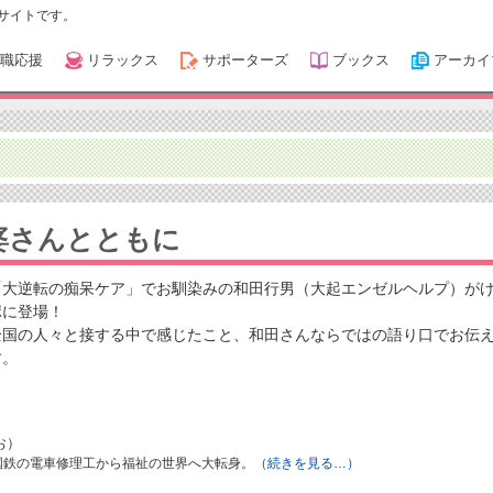
サイトです。
職応援
リラックス
サポーターズ
ブックス
アーカイ
婆さんとともに
「大逆転の痴呆ケア」でお馴染みの和田行男（大起エンゼルヘルプ）が
ポに登場！
全国の人々と接する中で感じたこと、和田さんならではの語り口でお伝
す。
お）
、国鉄の電車修理工から福祉の世界へ大転身。
（続きを見る…）