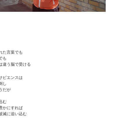
れた言葉でも
でも
は違う脳で受ける
サピエンスは
倒し
うだが
込む
豊かにすれば
破滅に追い込む