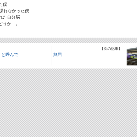
た僕
喋れなかった僕
れた自分脳
どうか…。
】
【次の記事】
」と呼んで
無届