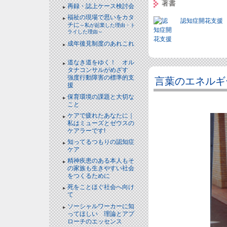
著書
再録・誌上ケース検討会
福祉の現場で思いをカタ
認知症開花支援
チに
～私が起業した理由・ト
ライした理由～
成年後見制度のあれこれ
NEW!
道なき道をゆく！ オル
タナコンサルがめざす
強度行動障害の標準的支
言葉のエネルギ
援
NEW!
保育環境の課題と大切な
こと
NEW!
ケアで疲れたあなたに｜
私はミューズとゼウスの
ケアラーです!
NEW!
知ってるつもりの認知症
ケア
NEW!
精神疾患のある本人もそ
の家族も生きやすい社会
をつくるために
NEW!
死をことほぐ社会へ向け
て
NEW!
ソーシャルワーカーに知
ってほしい 理論とアプ
ローチのエッセンス
NEW!