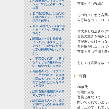
介護現場のコミュニケー
言葉の持つ残虐さ
ションで使える言い換え
３選
NEW!
若年性認知症とは 症状や
その時々に使う言葉
支援のポイント、制度の
自分脳をコントロー
活用を解説！
NEW!
今さら聞けない 保育士等
キャリアアップ研修の基
偉大さと残虐さを併
本のき
言葉の重さを噛みし
離職防止・次世代育成・
僕が追いかけられな
メンタルヘルス向上に役
立つ！「心理的安全性」
自分脳がしなければ
の高い医療現場のつくり
言葉を放つ空間を狭
かた
「不適切な保育」は防げ
る？子どもの権利から予
もしくは言葉を放て
防・解決の糸口を考える
高齢者のエンドオブライ
フ・ケアの質は、多職種
写真
で高めるもの。ケアを管
理する者にはどんなスキ
ルが必要？
20歳代
訪問看護の報酬請求を間
街頭に立ち
違えずに行いたい！
言葉と身なりで
認知症ある人への 経済
聞いてくれていよう
支援に使える社会保障制
受け止めてくれてい
度ベスト３