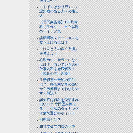
保育とICT
「トイレばかり行く…」
認知症のある人への接し
方
【専門家監修】100均材
料で手作り！ 自立課題
のアイデア集
訪問看護ステーションを
立ち上げるには？
「ほんとうの自立支援」
を考えよう
心理カウンセラーになる
には？ 向いている人や
仕事内容を徹底解説！
【臨床心理士監修】
生活保護の受給の要件
は？ 持ち家や車の扱い
から医療費までわかりや
すく解説！
認知症は何科を受診すれ
ばいい？ 専門医が教え
る！ 受診のタイミング
や病院選びのポイント
回想法とは？
相談支援専門員の仕事
イラストでわかりやすい