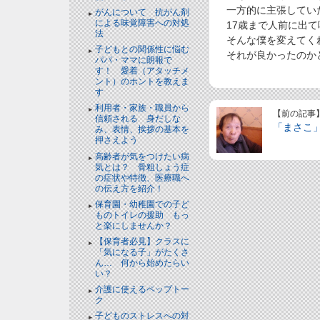
一方的に主張してい
がんについて 抗がん剤
による味覚障害への対処
17歳まで人前に出て
法
そんな僕を変えてく
子どもとの関係性に悩む
それが良かったのか
パパ・ママに朗報で
す！ 愛着（アタッチメ
ント）のホントを教えま
す
利用者・家族・職員から
【前の記事
信頼される 身だしな
「まさこ
み、表情、挨拶の基本を
押さえよう
高齢者が気をつけたい病
気とは？ 骨粗しょう症
の症状や特徴、医療職へ
の伝え方を紹介！
保育園・幼稚園での子ど
ものトイレの援助 もっ
と楽にしませんか？
【保育者必見】クラスに
「気になる子」がたくさ
ん… 何から始めたらい
い？
介護に使えるペップトー
ク
子どものストレスへの対