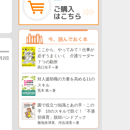
ここから、やってみて！仕事が
必ずうまくいく 介護リーダー
2月2日
７つの勘所
髙口光子＝著
対人援助職の力量を高める11の
スキル
荒木 篤＝著
園で役立つ知識とあの手・この
手 10のスキルで防ぐ！「不適
切保育」脱却ハンドブック
菊地奈津美、河合清美＝著