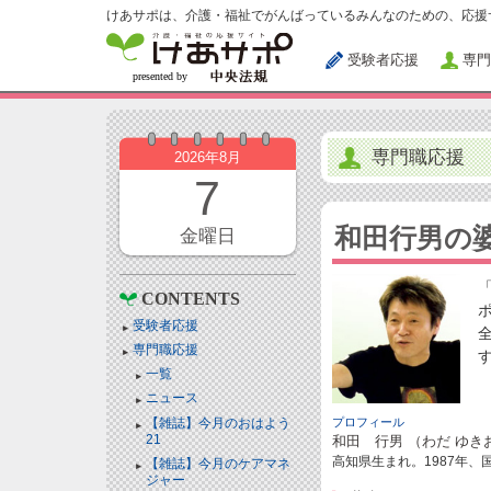
けあサポは、介護・福祉でがんばっているみんなのための、応援
受験者応援
専門
専門職応援
2026年8月
7
和田行男の
金曜日
CONTENTS
受験者応援
専門職応援
一覧
ニュース
【雑誌】今月のおはよう
プロフィール
21
和田 行男 （わだ ゆき
高知県生まれ。1987年
【雑誌】今月のケアマネ
ジャー