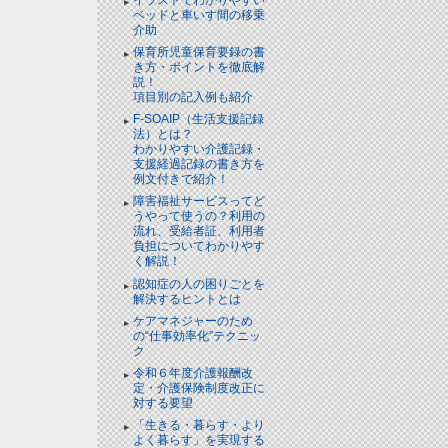
ベッドと⾞いす間の移乗
介助
保育所児童保育要録の書
き方・ポイントを徹底解
説！
項目別の記入例も紹介
F-SOAIP（生活支援記録
法）とは？
わかりやすい介護記録・
支援経過記録の書き方を
例文付きで紹介！
障害福祉サービスってど
うやって使うの？利用の
流れ、受給者証、利用者
負担についてわかりやす
く解説！
認知症の人の困りごとを
解決するヒントとは
ケアマネジャーのため
の“仕事効率化”テクニッ
ク
令和６年度介護報酬改
定・介護保険制度改正に
対する要望
「生きる・暮らす・より
よく暮らす」を実現する