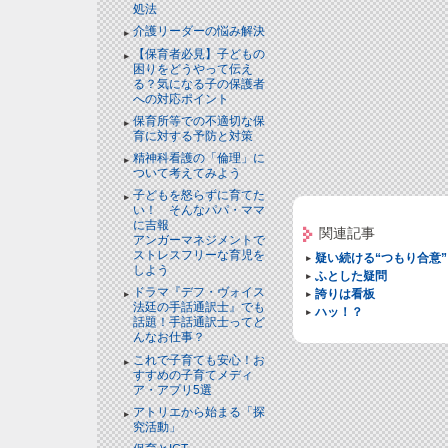
処法
介護リーダーの悩み解決
【保育者必見】子どもの
困りをどうやって伝え
る？気になる子の保護者
への対応ポイント
保育所等での不適切な保
育に対する予防と対策
精神科看護の「倫理」に
ついて考えてみよう
子どもを怒らずに育てた
い！ そんなパパ・ママ
に吉報
関連記事
アンガーマネジメントで
ストレスフリーな育児を
疑い続ける“つもり合意”
しよう
ふとした疑問
ドラマ『デフ・ヴォイス
誇りは看板
法廷の手話通訳士』でも
ハッ！？
話題！手話通訳士ってど
んなお仕事？
これで子育ても安心！お
すすめの子育てメディ
ア・アプリ5選
アトリエから始まる「探
究活動」