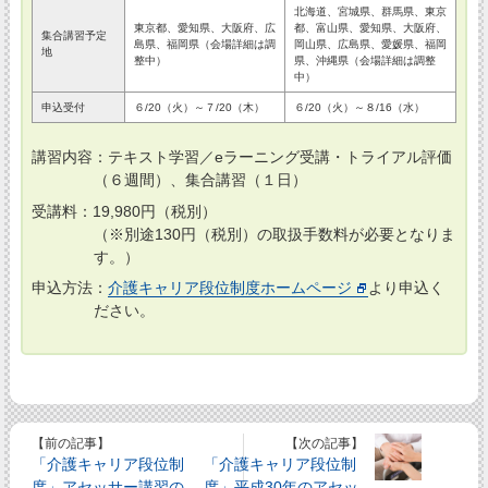
北海道、宮城県、群馬県、東京
東京都、愛知県、大阪府、広
都、富山県、愛知県、大阪府、
集合講習予定
島県、福岡県（会場詳細は調
岡山県、広島県、愛媛県、福岡
地
整中）
県、沖縄県（会場詳細は調整
中）
申込受付
６/20（火）～７/20（木）
６/20（火）～８/16（水）
講習内容：テキスト学習／eラーニング受講・トライアル評価
（６週間）、集合講習（１日）
受講料：19,980円（税別）
（※別途130円（税別）の取扱手数料が必要となりま
す。）
申込方法：
介護キャリア段位制度ホームページ
より申込く
ださい。
【前の記事】
【次の記事】
「介護キャリア段位制
「介護キャリア段位制
度」アセッサー講習の
度」平成30年のアセッ