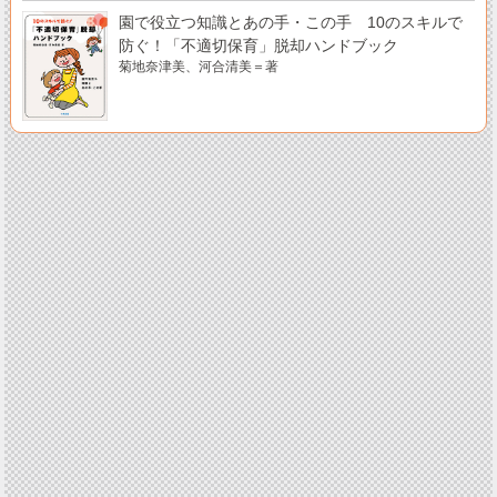
園で役立つ知識とあの手・この手 10のスキルで
防ぐ！「不適切保育」脱却ハンドブック
菊地奈津美、河合清美＝著