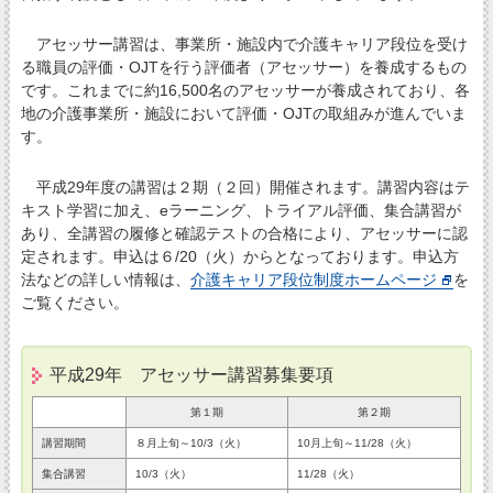
アセッサー講習は、事業所・施設内で介護キャリア段位を受け
る職員の評価・OJTを行う評価者（アセッサー）を養成するもの
です。これまでに約16,500名のアセッサーが養成されており、各
地の介護事業所・施設において評価・OJTの取組みが進んでいま
す。
平成29年度の講習は２期（２回）開催されます。講習内容はテ
キスト学習に加え、eラーニング、トライアル評価、集合講習が
あり、全講習の履修と確認テストの合格により、アセッサーに認
定されます。申込は６/20（火）からとなっております。申込方
法などの詳しい情報は、
介護キャリア段位制度ホームページ
を
ご覧ください。
平成29年 アセッサー講習募集要項
第１期
第２期
講習期間
８月上旬～10/3（火）
10月上旬～11/28（火）
集合講習
10/3（火）
11/28（火）