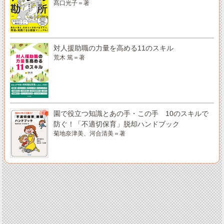
髙口光子＝著
対人援助職の力量を高める11のスキル
荒木 篤＝著
園で役立つ知識とあの手・この手 10のスキルで
防ぐ！「不適切保育」脱却ハンドブック
菊地奈津美、河合清美＝著