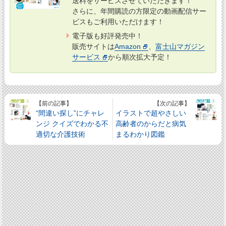
送料をサービスさせていただきます！
さらに、年間購読の方限定の動画配信サー
ビスもご利用いただけます！
電子版も好評発売中！
販売サイトは
Amazon
、
富士山マガジン
サービス
から順次拡大予定！
【前の記事】
【次の記事】
“間違い探し”にチャレ
イラストで超やさしい
ンジ クイズでわかる不
高齢者のからだと病気
適切な介護技術
まるわかり図鑑