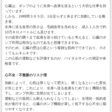
心臓は、ポンプのように全身へ血液を送るという大切な仕事を担
っています。
しかも、24時間３６５日、1分足らずと休まずに拍動している働
き者。
全身に送る血管の長さは、毛細血管を含めると、成人１人分で約
10万キロメートルにも及びます。
その血管の隅々まで血液を送り続けていると考えると、心臓のポ
ンプ作用は相当なものであると想像できますね。
そのため、心臓の壁は心筋という複雑な筋肉でできており、小さ
くてもムキムキです。
この心筋の運動などを評価するのが、バイタルサインの測定や各
検査です。
心不全・不整脈のリスク増
加齢によって、心筋は厚くなって肥大し、硬くなるといった変化
が生じます。これにより、全身へ送る血液をためておく機能が低
下し、ポンプ作用に支障が出てしまいます。
運動などの負荷にも耐えられなくなってしまい、生理的・病的老
化が進行すると、心臓のポンプ機能が著しく低下する心不全に陥
りやすくなります。