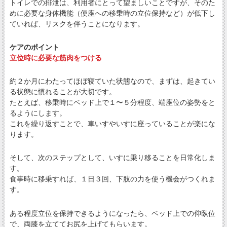
トイレでの排泄は、利用者にとって望ましいことですが、そのた
めに必要な身体機能（便座への移乗時の立位保持など）が低下し
ていれば、リスクを伴うことになります。
ケアのポイント
立位時に必要な筋肉をつける
約２か月にわたってほぼ寝ていた状態なので、まずは、起きてい
る状態に慣れることが大切です。
たとえば、移乗時にベッド上で１〜５分程度、端座位の姿勢をと
るようにします。
これを繰り返すことで、車いすやいすに座っていることが楽にな
ります。
そして、次のステップとして、いすに乗り移ることを日常化しま
す。
食事時に移乗すれば、１日３回、下肢の力を使う機会がつくれま
す。
ある程度立位を保持できるようになったら、ベッド上での仰臥位
で、両膝を立ててお尻を上げてもらいます。