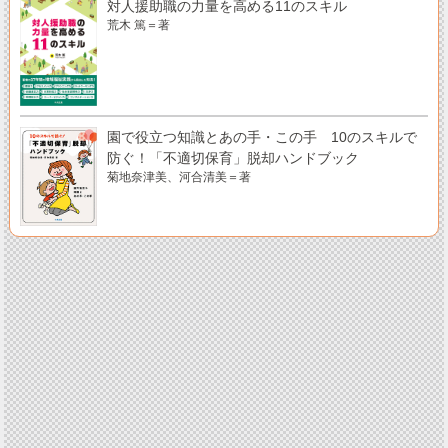
対人援助職の力量を高める11のスキル
荒木 篤＝著
園で役立つ知識とあの手・この手 10のスキルで
防ぐ！「不適切保育」脱却ハンドブック
菊地奈津美、河合清美＝著