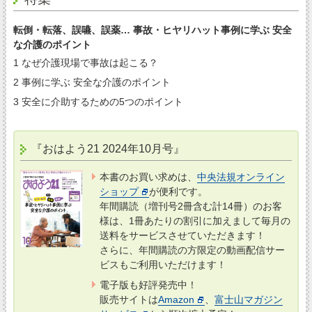
転倒・転落、誤嚥、誤薬… 事故・ヒヤリハット事例に学ぶ 安全
な介護のポイント
1 なぜ介護現場で事故は起こる？
2 事例に学ぶ 安全な介護のポイント
3 安全に介助するための5つのポイント
『おはよう21 2024年10月号』
本書のお買い求めは、
中央法規オンライン
ショップ
が便利です。
年間購読（増刊号2冊含む計14冊）のお客
様は、1冊あたりの割引に加えまして毎月の
送料をサービスさせていただきます！
さらに、年間購読の方限定の動画配信サー
ビスもご利用いただけます！
電子版も好評発売中！
販売サイトは
Amazon
、
富士山マガジン