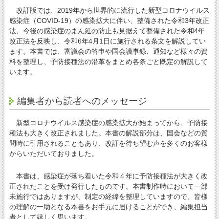
改訂版では、2019年から世界的に流行した新型コロナウイルス
感染症（COVID-19）の感染拡大に伴い、整備された令和3年改正
法、今後の感染症のまん延の防止も見据えて整備された令和4年
改正法を反映し、令和6年4月1日に施行される条文を解説してい
ます。本書では、審議会の答申や国会議事録、通知など様々の資
料を整理し、予防接種法の沿革をまとめ各条ごと既定の解説して
います。
編集者から読者へのメッセージ
新型コロナウイルス感染症の感染拡大が始まってから、予防接
種法も大きく改正されました。本書の解説部分は、国会などの質
問時に引用されることもあり、改訂を待ち望む声を多くのお客様
からいただいておりました。
本書は、感染症が落ち着いた令和４年に予防接種法が大きく改
正されたことを受け発行したものです。本書制作時において一部
未施行ではありますが、制定の経緯を整理していますので、皆様
の理解の一助となる本書をお手元に届けることができ、編集担当
者として嬉しく思います。