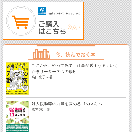
ここから、やってみて！仕事が必ずうまくいく
介護リーダー７つの勘所
髙口光子＝著
対人援助職の力量を高める11のスキル
荒木 篤＝著