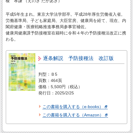
榎 孝謙 （えのき たかあき）
平成5年生まれ。東京大学法学部卒。平成28年厚生労働省入省。
労働基準局、子ども家庭局、大臣官房、健康局を経て、現在、内
閣府健康・医療戦略推進事務局参事官補佐。
健康局健康課予防接種室在籍時に令和４年の予防接種法改正に携
わる。
逐条解説 予防接種法 改訂版
判型：Ｂ5
頁数：464頁
価格：5,500円（税込）
発行日：2025/2/25
この書籍を購入する（e-books）
この書籍を購入する（Amazon）