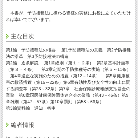
本書が、予防接種法に携わる皆様の実務にお役に立ていただけ
れば幸いでございます。
主な目次
第1編 予防接種法の概要 第1予防接種法の意義 第2予防接種
法の沿革 第3予防接種法の構造
第2編 逐条解説 第1章総則（第１・２条) 第2章基本計画等
（第３・４条） 第3章定期の予防接種等の実施（第５～11条）
第4章適正な実施のための措置（第12～14条） 第5章健康被
害の救済措置（第15～22条）第6章有効性及び安全性の向上に関
する調査等（第23～32条）第7章 社会保険診療報酬支払基金の
業務 第8章国民健康保険団体連合会の業務（第43～46条）第9
章雑則（第47～57条）第10章罰則（第58～66条）
第3編資料編 通知・答申
編者情報