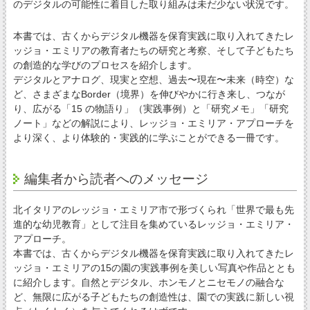
のデジタルの可能性に着目した取り組みは未だ少ない状況です。
本書では、古くからデジタル機器を保育実践に取り入れてきたレ
ッジョ・エミリアの教育者たちの研究と考察、そして子どもたち
の創造的な学びのプロセスを紹介します。
デジタルとアナログ、現実と空想、過去〜現在〜未来（時空）な
ど、さまざまなBorder（境界）を伸びやかに行き来し、つなが
り、広がる「15 の物語り」（実践事例）と「研究メモ」「研究
ノート」などの解説により、レッジョ・エミリア・アプローチを
より深く、より体験的・実践的に学ぶことができる一冊です。
編集者から読者へのメッセージ
北イタリアのレッジョ・エミリア市で形づくられ「世界で最も先
進的な幼児教育」として注目を集めているレッジョ・エミリア・
アプローチ。
本書では、古くからデジタル機器を保育実践に取り入れてきたレ
ッジョ・エミリアの15の園の実践事例を美しい写真や作品ととも
に紹介します。自然とデジタル、ホンモノとニセモノの融合な
ど、無限に広がる子どもたちの創造性は、園での実践に新しい視