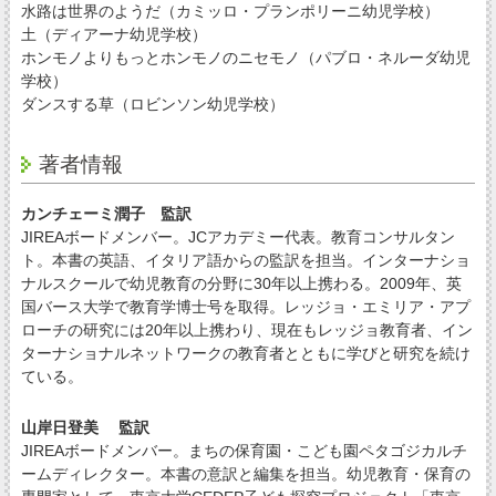
水路は世界のようだ（カミッロ・プランポリーニ幼児学校）
土（ディアーナ幼児学校）
ホンモノよりもっとホンモノのニセモノ（パブロ・ネルーダ幼児
学校）
ダンスする草（ロビンソン幼児学校）
著者情報
カンチェーミ潤子 監訳
JIREAボードメンバー。JCアカデミー代表。教育コンサルタン
ト。本書の英語、イタリア語からの監訳を担当。インターナショ
ナルスクールで幼児教育の分野に30年以上携わる。2009年、英
国バース大学で教育学博士号を取得。レッジョ・エミリア・アプ
ローチの研究には20年以上携わり、現在もレッジョ教育者、イン
ターナショナルネットワークの教育者とともに学びと研究を続け
ている。
山岸日登美 監訳
JIREAボードメンバー。まちの保育園・こども園ペタゴジカルチ
ームディレクター。本書の意訳と編集を担当。幼児教育・保育の