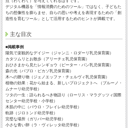
点（わくわく）を与えてくれるはずです。
デジタル機器を「情報消費のためのツール」ではなく、子どもた
ちの想像性を膨らませ、自らの思いや考えを表現するための「創
造性を育むツール」として活用するためのヒントが満載です。
主な目次
■掲載事例
陽気で楽観的なデイジー（ジャンニ・ロダーリ乳児保育園）
カタツムリとお散歩（アリーチェ乳児保育園）
おひさまから見たレンギョウ（ピーター・パン乳児保育園）
森の光（パブロ・ピカソ乳児保育園）
木への贈り物（ジェノエッファ・チェルヴィ乳児保育園）
植物の効果：花から始まる、新しいプロジェクトへ （ブルーノ・
ムナーリ幼児学校）
ツタの一生：語られるべき物語り（ローリス・マラグッツィ国際
センター幼児学校・小学校）
木肌の中に（パウロ・フレイレ幼児学校）
軌跡（ジロトンド幼児学校）
完璧な場所（ガリバー幼児学校）
小さな青い卵（ラ・ヴィレッタ幼児学校）