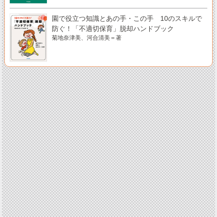
園で役立つ知識とあの手・この手 10のスキルで
防ぐ！「不適切保育」脱却ハンドブック
菊地奈津美、河合清美＝著