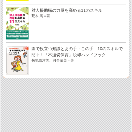
対人援助職の力量を高める11のスキル
荒木 篤＝著
園で役立つ知識とあの手・この手 10のスキルで
防ぐ！「不適切保育」脱却ハンドブック
菊地奈津美、河合清美＝著