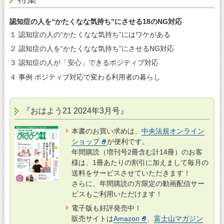
認知症の人を“かたくなな気持ち”にさせる18のNG対応
１ 認知症の人の“かたくなな気持ち”にはワケがある
２ 認知症の人を“かたくなな気持ち”にさせるNG対応
３ 認知症の人が「安心」できるポジティブ対応
４ 事例 ポジティブ対応で変わる利用者の暮らし
『おはよう21 2024年3月号』
本書のお買い求めは、
中央法規オンライン
ショップ
が便利です。
年間購読（増刊号2冊含む計14冊）のお客
様は、1冊あたりの割引に加えまして毎月の
送料をサービスさせていただきます！
さらに、年間購読の方限定の動画配信サー
ビスもご利用いただけます！
電子版も好評発売中！
販売サイトは
Amazon
、
富士山マガジン